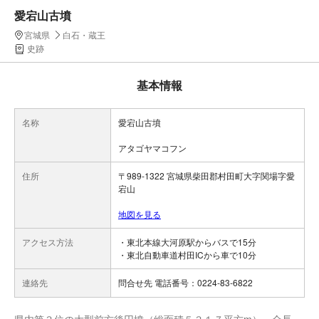
愛宕山古墳
宮城県
白石・蔵王
史跡
基本情報
名称
愛宕山古墳
アタゴヤマコフン
住所
〒989-1322 宮城県柴田郡村田町大字関場字愛
宕山
地図を見る
アクセス方法
・東北本線大河原駅からバスで15分
・東北自動車道村田ICから車で10分
連絡先
問合せ先 電話番号：0224-83-6822