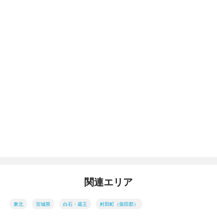
関連エリア
東北
宮城県
白石・蔵王
村田町（柴田郡）