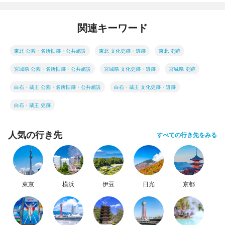
関連キーワード
東北 公園・名所旧跡・公共施設
東北 文化史跡・遺跡
東北 史跡
宮城県 公園・名所旧跡・公共施設
宮城県 文化史跡・遺跡
宮城県 史跡
白石・蔵王 公園・名所旧跡・公共施設
白石・蔵王 文化史跡・遺跡
白石・蔵王 史跡
人気の行き先
すべての行き先をみる
東京
横浜
伊豆
日光
京都