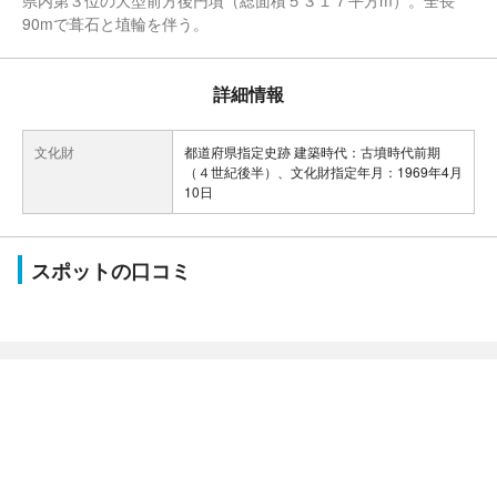
県内第３位の大型前方後円墳（総面積５３１７平方m）。全長
90mで葺石と埴輪を伴う。
詳細情報
文化財
都道府県指定史跡 建築時代：古墳時代前期
（４世紀後半）、文化財指定年月：1969年4月
10日
スポットの口コミ