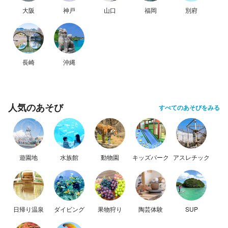
大阪
神戸
山口
福岡
別府
長崎
沖縄
人気のあそび
すべてのあそびをみる
遊園地
水族館
動物園
キッズパーク
アスレチック
日帰り温泉
ダイビング
果物狩り
陶芸体験
SUP