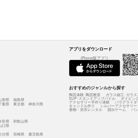
アプリをダウンロード
iPhone版アプリ
おすすめのジャンルから探す
陶芸体験･陶芸教室
ガラス細工･ガラス
SUP･スタンドアップパドル
ダイビン
山形県
福島県
アクセサリー手作り体験
パラグライダ
千葉県
東京都
神奈川県
キャンドル作り
シルバーアクセサリー
着物・浴衣レンタル
脱出ゲーム
バ
奈良県
和歌山県
山口県
大分県
宮崎県
鹿児島県