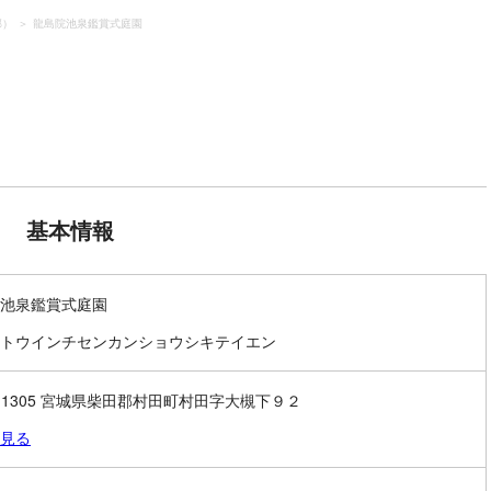
郡）
龍島院池泉鑑賞式庭園
基本情報
池泉鑑賞式庭園
トウインチセンカンショウシキテイエン
9-1305 宮城県柴田郡村田町村田字大槻下９２
見る