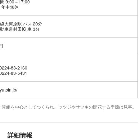
 9:00～17:00
 年中無休
線大河原駅 バス 20分
動車道村田IC 車 3分
円
224-83-2160
224-83-5431
ryutoin.jp/
。滝組を中心としてつくられ、ツツジやサツキの開花する季節は見事。
詳細情報