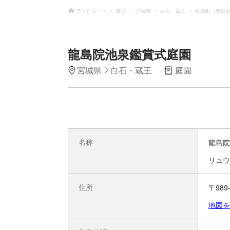
アソビュー！
東北
宮城県
白石・蔵王
村田町（柴田
龍島院池泉鑑賞式庭園
宮城県
白石・蔵王
庭園
名称
龍島院
リュウ
住所
〒98
地図を