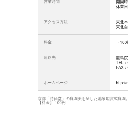
営業時間
開園時間
休業日
アクセス方法
東北本
東北自
料金
・100
連絡先
龍島院
TEL：0
FAX：0
ホームページ
http://
京都「詩仙堂」の庭園美を呈した池泉鑑賞式庭園
【料金】 100円