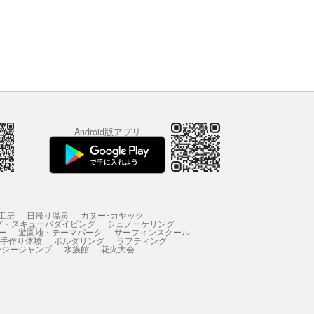
Android版アプリ
工房
日帰り温泉
カヌー･カヤック
グ・スキューバダイビング
シュノーケリング
ー
遊園地・テーマパーク
サーフィンスクール
 手作り体験
ボルダリング
ラフティング
ンジージャンプ
水族館
花火大会