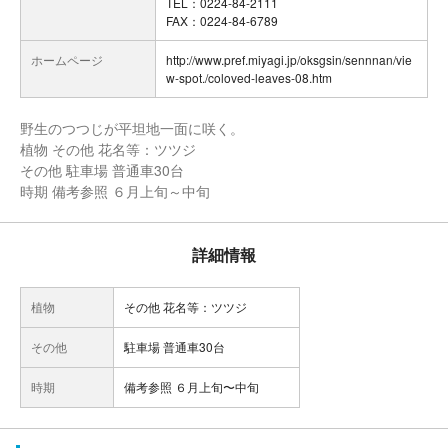
TEL：0224-84-2111
FAX：0224-84-6789
ホームページ
http://www.pref.miyagi.jp/oksgsin/sennnan/vie
w-spot./coloved-leaves-08.htm
野生のつつじが平坦地一面に咲く。
植物 その他 花名等：ツツジ
その他 駐車場 普通車30台
時期 備考参照 ６月上旬～中旬
詳細情報
植物
その他 花名等：ツツジ
その他
駐車場 普通車30台
時期
備考参照 ６月上旬〜中旬