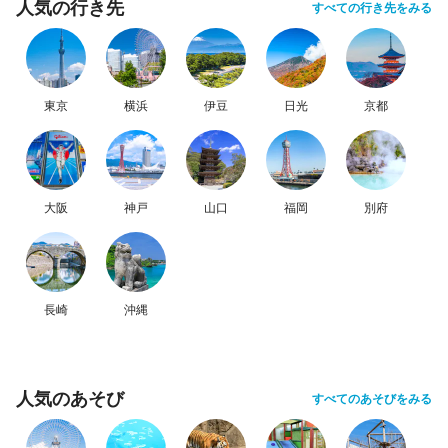
人気の行き先
すべての行き先をみる
東京
横浜
伊豆
日光
京都
大阪
神戸
山口
福岡
別府
長崎
沖縄
人気のあそび
すべてのあそびをみる