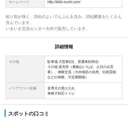
ホームページ
http://ikiiki-ouchi.com/
粘り気が強く、消化のよいでんぷんを含み、消化酵素をたくさん
含んでいます。
いきいき交流センター大内で販売しています。
詳細情報
その他
駐車場 大型車2台、普通車約56台
その他 直売所（鹿狼山いちば、土日のみ営
業）、体験交流（大内地区の自然、伝統芸能
などの体験。不定期開催）
バリアフリー設備
盲導犬の受け入れ
車椅子対応トイレ
スポットの口コミ