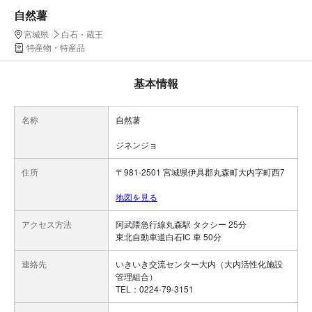
自然薯
宮城県
白石・蔵王
特産物・特産品
基本情報
名称
自然薯
ジネンジョ
住所
〒981-2501 宮城県伊具郡丸森町大内字町西7
地図を見る
アクセス方法
阿武隈急行線丸森駅 タクシー 25分
東北自動車道白石IC 車 50分
連絡先
いきいき交流センター大内（大内活性化施設
管理組合）
TEL：0224-79-3151