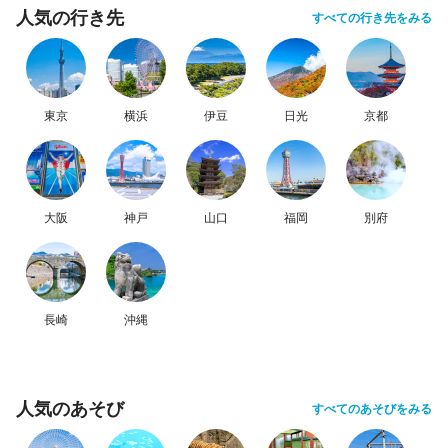
人気の行き先
すべての行き先をみる
東京
横浜
伊豆
日光
京都
大阪
神戸
山口
福岡
別府
長崎
沖縄
人気のあそび
すべてのあそびをみる