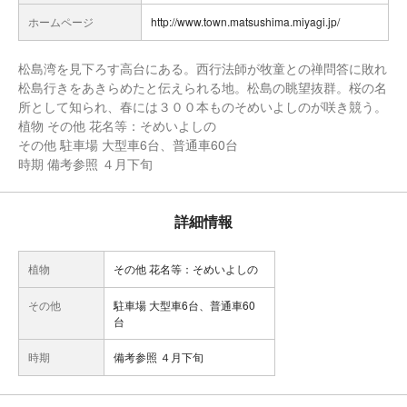
ホームページ
http://www.town.matsushima.miyagi.jp/
松島湾を見下ろす高台にある。西行法師が牧童との禅問答に敗れ
松島行きをあきらめたと伝えられる地。松島の眺望抜群。桜の名
所として知られ、春には３００本ものそめいよしのが咲き競う。
植物 その他 花名等：そめいよしの
その他 駐車場 大型車6台、普通車60台
時期 備考参照 ４月下旬
詳細情報
植物
その他 花名等：そめいよしの
その他
駐車場 大型車6台、普通車60
台
時期
備考参照 ４月下旬