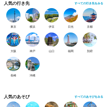
人気の行き先
すべての行き先をみる
東京
横浜
伊豆
日光
京都
大阪
神戸
山口
福岡
別府
長崎
沖縄
人気のあそび
すべてのあそびをみる