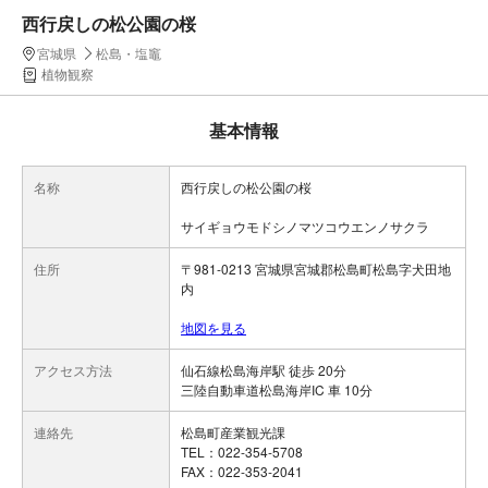
西行戻しの松公園の桜
宮城県
松島・塩竈
植物観察
基本情報
名称
西行戻しの松公園の桜
サイギョウモドシノマツコウエンノサクラ
住所
〒981-0213 宮城県宮城郡松島町松島字犬田地
内
地図を見る
アクセス方法
仙石線松島海岸駅 徒歩 20分
三陸自動車道松島海岸IC 車 10分
連絡先
松島町産業観光課
TEL：022-354-5708
FAX：022-353-2041