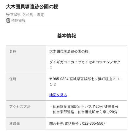
大木囲貝塚遺跡公園の桜
宮城県
松島・塩竈
植物観察
基本情報
名称
大木囲貝塚遺跡公園の桜
ダイギガコイカイヅカイセキコウエンノサク
ラ
住所
〒985-0824 宮城県宮城郡七ヶ浜町境山２-１-
１２
地図を見る
アクセス方法
・仙石線多賀城駅からバスで20分 徒歩５分
・仙台東部道路 仙台港北ICから車で20分
連絡先
問合せ先 電話番号：022-365-5567