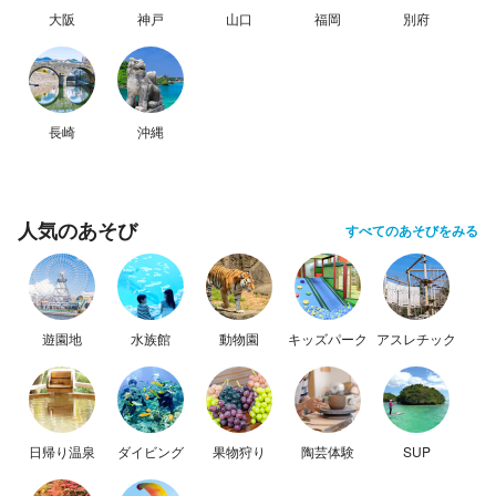
大阪
神戸
山口
福岡
別府
長崎
沖縄
人気のあそび
すべてのあそびをみる
遊園地
水族館
動物園
キッズパーク
アスレチック
日帰り温泉
ダイビング
果物狩り
陶芸体験
SUP