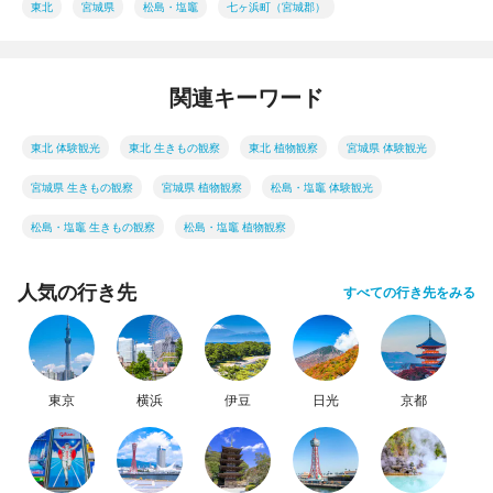
東北
宮城県
松島・塩竈
七ヶ浜町（宮城郡）
関連キーワード
東北 体験観光
東北 生きもの観察
東北 植物観察
宮城県 体験観光
宮城県 生きもの観察
宮城県 植物観察
松島・塩竈 体験観光
松島・塩竈 生きもの観察
松島・塩竈 植物観察
人気の行き先
すべての行き先をみる
東京
横浜
伊豆
日光
京都