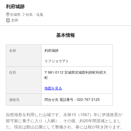
利府城跡
宮城県
松島・塩竈
史跡
基本情報
名称
利府城跡
リフジョウアト
住所
〒981-0112 宮城県宮城郡利府町利府大
町
地図を見る
連絡先
問合せ先 電話番号：022-767-2125
自然地形を利用した山城です。永禄10（1567）年に伊達政景が
留守家に養子に入り（入嗣）、その後、約20年間居城としまし
た。現在は館山公園として整備され、春には桜が咲き誇ります。