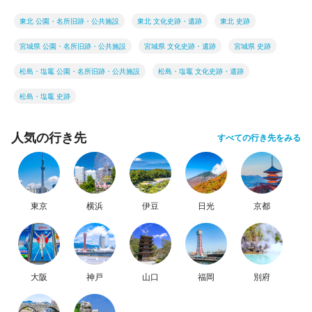
東北 公園・名所旧跡・公共施設
東北 文化史跡・遺跡
東北 史跡
宮城県 公園・名所旧跡・公共施設
宮城県 文化史跡・遺跡
宮城県 史跡
松島・塩竈 公園・名所旧跡・公共施設
松島・塩竈 文化史跡・遺跡
松島・塩竈 史跡
人気の行き先
すべての行き先をみる
東京
横浜
伊豆
日光
京都
大阪
神戸
山口
福岡
別府