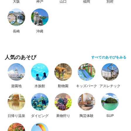
大阪
神戸
山口
福岡
別府
長崎
沖縄
人気のあそび
すべてのあそびをみる
遊園地
水族館
動物園
キッズパーク
アスレチック
日帰り温泉
ダイビング
果物狩り
陶芸体験
SUP