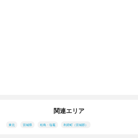
関連エリア
東北
宮城県
松島・塩竈
利府町（宮城郡）