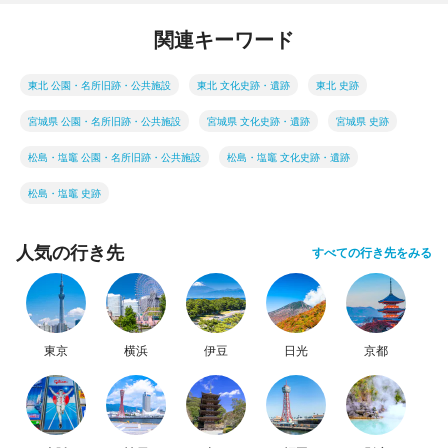
関連キーワード
東北 公園・名所旧跡・公共施設
東北 文化史跡・遺跡
東北 史跡
宮城県 公園・名所旧跡・公共施設
宮城県 文化史跡・遺跡
宮城県 史跡
松島・塩竈 公園・名所旧跡・公共施設
松島・塩竈 文化史跡・遺跡
松島・塩竈 史跡
人気の行き先
すべての行き先をみる
東京
横浜
伊豆
日光
京都