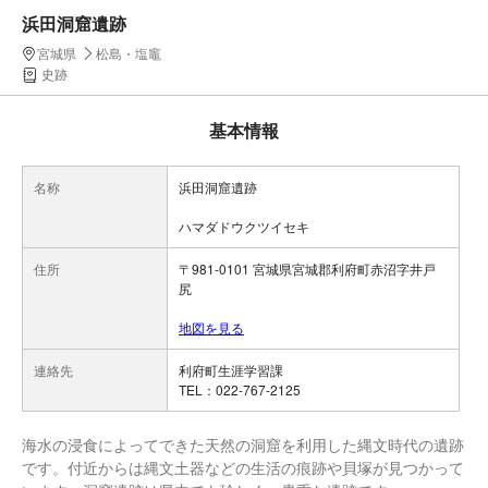
浜田洞窟遺跡
宮城県
松島・塩竈
史跡
基本情報
名称
浜田洞窟遺跡
ハマダドウクツイセキ
住所
〒981-0101 宮城県宮城郡利府町赤沼字井戸
尻
地図を見る
連絡先
利府町生涯学習課
TEL：022-767-2125
海水の浸食によってできた天然の洞窟を利用した縄文時代の遺跡
です。付近からは縄文土器などの生活の痕跡や貝塚が見つかって