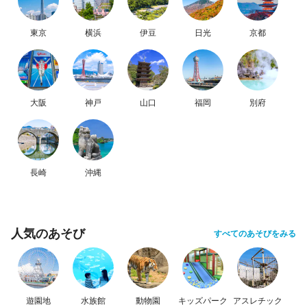
東京
横浜
伊豆
日光
京都
大阪
神戸
山口
福岡
別府
長崎
沖縄
人気のあそび
すべてのあそびをみる
遊園地
水族館
動物園
キッズパーク
アスレチック