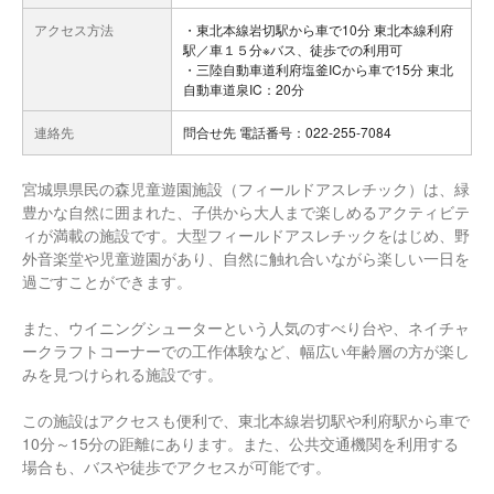
アクセス方法
・東北本線岩切駅から車で10分 東北本線利府
駅／車１５分※バス、徒歩での利用可
・三陸自動車道利府塩釜ICから車で15分 東北
自動車道泉IC：20分
連絡先
問合せ先 電話番号：022-255-7084
宮城県県民の森児童遊園施設（フィールドアスレチック）は、緑
豊かな自然に囲まれた、子供から大人まで楽しめるアクティビテ
ィが満載の施設です。大型フィールドアスレチックをはじめ、野
外音楽堂や児童遊園があり、自然に触れ合いながら楽しい一日を
過ごすことができます。
また、ウイニングシューターという人気のすべり台や、ネイチャ
ークラフトコーナーでの工作体験など、幅広い年齢層の方が楽し
みを見つけられる施設です。
この施設はアクセスも便利で、東北本線岩切駅や利府駅から車で
10分～15分の距離にあります。また、公共交通機関を利用する
場合も、バスや徒歩でアクセスが可能です。