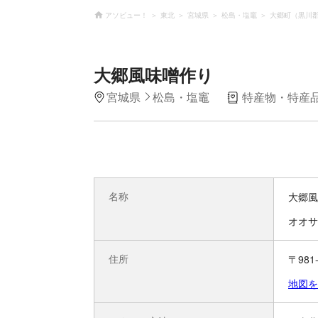
アソビュー！
東北
宮城県
松島・塩竈
大郷町（黒川
大郷風味噌作り
宮城県
松島・塩竈
特産物・特産
名称
大郷風
オオサ
住所
〒98
地図を