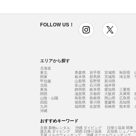
FOLLOW US！
instagram
x
エリアから探す
北海道
東北
青森県
岩手県
宮城県
秋田県
関東
栃木県
群馬県
茨城県
埼玉県
甲信越
山梨県
長野県
新潟県
北陸
富山県
石川県
福井県
東海
静岡県
岐阜県
愛知県
三重県
関西
滋賀県
京都府
大阪府
兵庫県
山陰・山陽
鳥取県
島根県
岡山県
広島県
四国
徳島県
香川県
愛媛県
高知県
九州
福岡県
佐賀県
長崎県
熊本県
沖縄
おすすめキーワード
京都 着物レンタル
沖縄 ダイビング
日帰り温泉 関東
屋久島 ダイビング
関西 日帰り温泉
石垣島 シュノー
天草 イルカウォッチング
沖縄 ホエールウォッチング