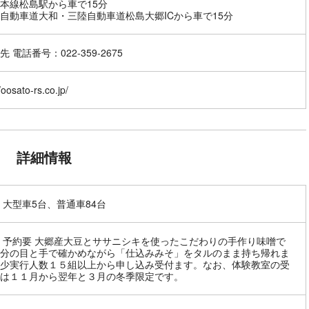
本線松島駅から車で15分
自動車道大和・三陸自動車道松島大郷ICから車で15分
 電話番号：022-359-2675
/oosato-rs.co.jp/
詳細情報
 大型車5台、普通車84台
 予約要 大郷産大豆とササニシキを使ったこだわりの手作り味噌で
分の目と手で確かめながら「仕込みみそ」をタルのまま持ち帰れま
少実行人数１５組以上から申し込み受付ます。なお、体験教室の受
は１１月から翌年と３月の冬季限定です。