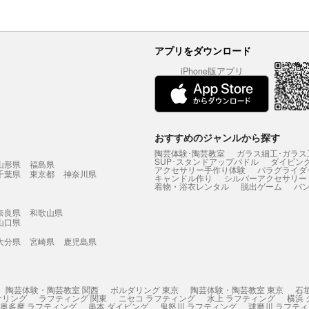
アプリをダウンロード
iPhone版アプリ
おすすめのジャンルから探す
陶芸体験･陶芸教室
ガラス細工･ガラス
SUP･スタンドアップパドル
ダイビン
山形県
福島県
アクセサリー手作り体験
パラグライダ
千葉県
東京都
神奈川県
キャンドル作り
シルバーアクセサリー
着物・浴衣レンタル
脱出ゲーム
バ
奈良県
和歌山県
山口県
大分県
宮崎県
鹿児島県
陶芸体験・陶芸教室 関西
ボルダリング 東京
陶芸体験・陶芸教室 東京
石
ケリング
ラフティング 関東
ニセコ ラフティング
水上 ラフティング
横浜
奥多摩 ラフティング
串本 ダイビング
鬼怒川 ラフティング
球磨川 ラフテ