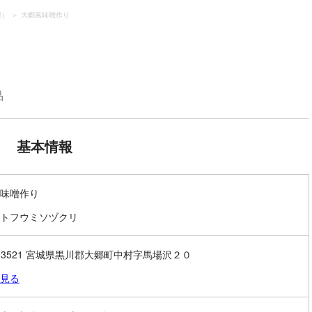
郡）
大郷風味噌作り
品
基本情報
味噌作り
トフウミソヅクリ
1-3521 宮城県黒川郡大郷町中村字馬場沢２０
見る