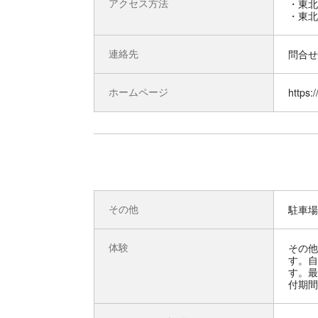
アクセス方法
・東北
・東北
連絡先
問合せ先
ホームページ
https:/
その他
駐車場
体験
その他
す。自
す。最
付期間