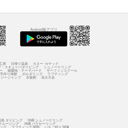
Android版アプリ
工房
日帰り温泉
カヌー･カヤック
グ・スキューバダイビング
シュノーケリング
ー
遊園地・テーマパーク
サーフィンスクール
 手作り体験
ボルダリング
ラフティング
ンジージャンプ
水族館
花火大会
垣島 ダイビング
沖縄 シュノーケリング
 クルージング
沖縄 パラセーリング
ィング
ラフティング 関西
いちご狩り 関東