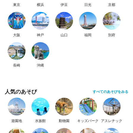
東京
横浜
伊豆
日光
京都
大阪
神戸
山口
福岡
別府
長崎
沖縄
人気のあそび
すべてのあそびをみる
遊園地
水族館
動物園
キッズパーク
アスレチック