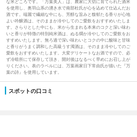
な米どころです。「万葉美人」は、農家に大切に育てられた酒米
を使用し、奥羽山系の湧き水で南部杜氏が心を込めて仕込んだお
酒です。端麗で繊細な中にも、芳醇な旨みと馥郁たる香りが心地
よい吟醸酒は、そのままか冷やしてのご愛飲をおすすめいたしま
す。さらりとした中にも、米から生まれる本来のコクと深い味わ
いと香りが特徴の特別純米酒は、ぬる燗か冷やしてのご愛飲をお
すすめいたします。無ろ過で深い味わいとコクの中に酸味と甘味
と香りがうまく調和した高級うす濁酒は、そのまま冷やしてのご
愛飲をおすすめいたします。大変デリケートなお酒ですので、必
ず冷暗所にて保存して頂き、開封後はなるべく早めにお召し上が
りください。表のラベルには、万葉画家日下常由氏が描いた『万
葉の詩』を使用しています。
スポットの口コミ