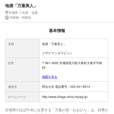
地酒「万葉美人」
宮城県
松島・塩竈
特産物・特産品
基本情報
名称
地酒「万葉美人」
ジザケマンヨウビジン
住所
〒981-3692 宮城県黒川郡大衡村大衡字平林
62
地図を見る
連絡先
問合せ先 電話番号：022-341-8514
ホームページ
http://www.village.ohira.miyagi.jp/
宮城県のほぼ中央に位置する「万葉の里・おおひら」は、緑豊か