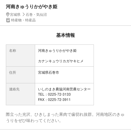
河南きゅうりかがやき姫
宮城県
石巻・気仙沼
特産物・特産品
基本情報
名称
河南きゅうりかがやき姫
カナンキュウリカガヤキヒメ
住所
宮城県石巻市
連絡先
いしのまき農協河南営農センター
TEL：0225-72-3133
FAX：0225-72-3911
際立った光沢、ひきしまった果肉で歯切れ抜群。河南地区のきゅ
うりをぜひ味わってください。