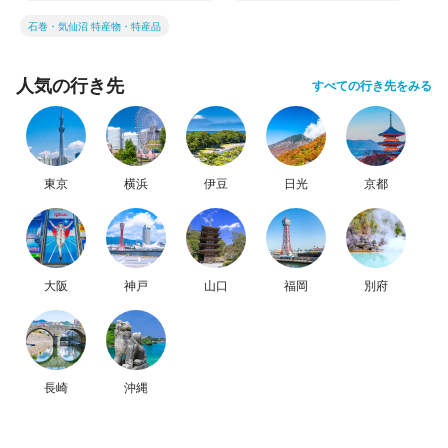
石巻・気仙沼 特産物・特産品
人気の行き先
すべての行き先をみる
東京
横浜
伊豆
日光
京都
大阪
神戸
山口
福岡
別府
長崎
沖縄