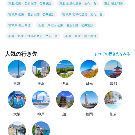
東北 公園・名所旧跡・公共施設
東北 地域の歴史・文化・食
東北 郷土料理
宮城県 公園・名所旧跡・公共施設
宮城県 地域の歴史・文化・食
宮城県 郷土料理
石巻・気仙沼 公園・名所旧跡・公共施設
石巻・気仙沼 地域の歴史・文化・食
石巻・気仙沼 郷土料理
人気の行き先
すべての行き先をみる
東京
横浜
伊豆
日光
京都
大阪
神戸
山口
福岡
別府