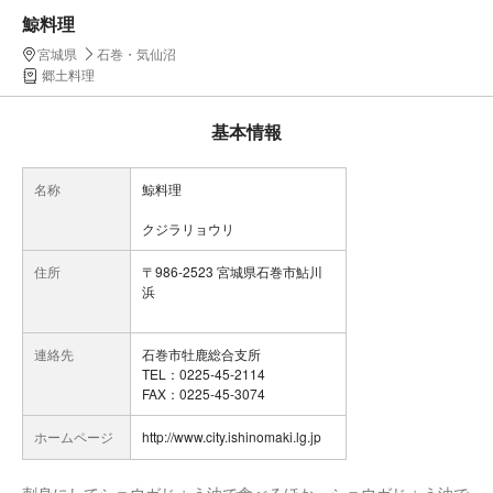
鯨料理
宮城県
石巻・気仙沼
郷土料理
基本情報
名称
鯨料理
クジラリョウリ
住所
〒986-2523 宮城県石巻市鮎川
浜
連絡先
石巻市牡鹿総合支所
TEL：0225-45-2114
FAX：0225-45-3074
ホームページ
http://www.city.ishinomaki.lg.jp