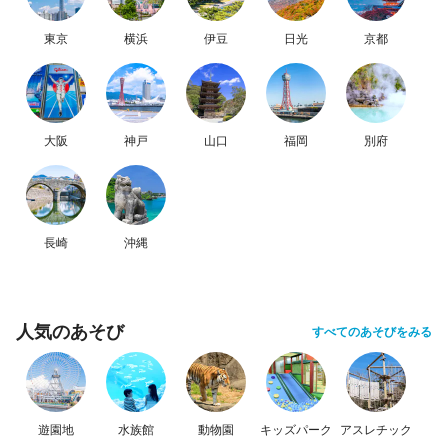
東京
横浜
伊豆
日光
京都
大阪
神戸
山口
福岡
別府
長崎
沖縄
人気のあそび
すべてのあそびをみる
遊園地
水族館
動物園
キッズパーク
アスレチック