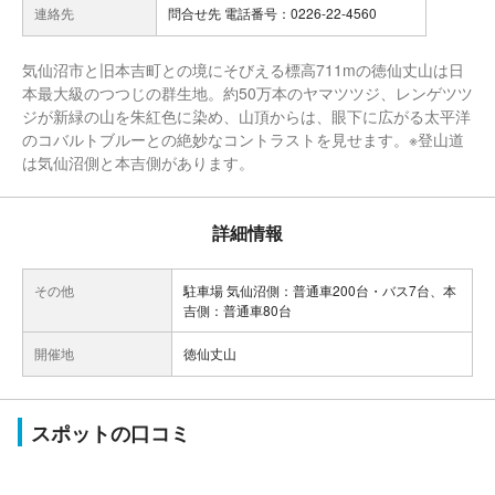
連絡先
問合せ先 電話番号：0226-22-4560
気仙沼市と旧本吉町との境にそびえる標高711mの徳仙丈山は日
本最大級のつつじの群生地。約50万本のヤマツツジ、レンゲツツ
ジが新緑の山を朱紅色に染め、山頂からは、眼下に広がる太平洋
のコバルトブルーとの絶妙なコントラストを見せます。※登山道
は気仙沼側と本吉側があります。
詳細情報
その他
駐車場 気仙沼側：普通車200台・バス7台、本
吉側：普通車80台
開催地
徳仙丈山
スポットの口コミ