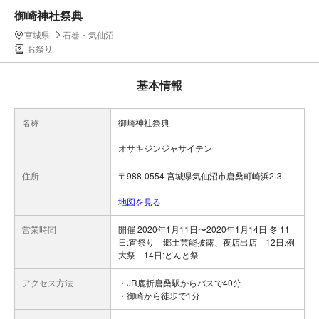
御崎神社祭典
宮城県
石巻・気仙沼
お祭り
基本情報
名称
御崎神社祭典
オサキジンジャサイテン
住所
〒988-0554 宮城県気仙沼市唐桑町崎浜2-3
地図を見る
営業時間
開催 2020年1月11日〜2020年1月14日 冬 11
日:宵祭り 郷土芸能披露、夜店出店 12日:例
大祭 14日:どんと祭
アクセス方法
・JR鹿折唐桑駅からバスで40分
・御崎から徒歩で1分