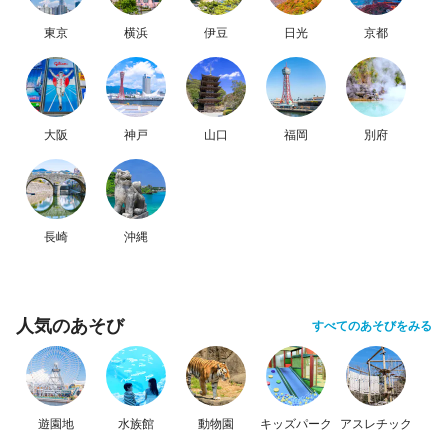
東京
横浜
伊豆
日光
京都
大阪
神戸
山口
福岡
別府
長崎
沖縄
人気のあそび
すべてのあそびをみる
遊園地
水族館
動物園
キッズパーク
アスレチック