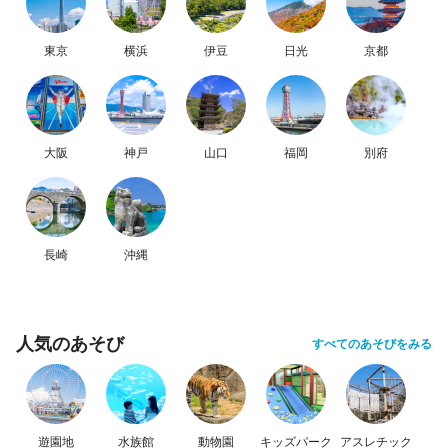
東京
横浜
伊豆
日光
京都
大阪
神戸
山口
福岡
別府
長崎
沖縄
人気のあそび
すべてのあそびをみる
遊園地
水族館
動物園
キッズパーク
アスレチック