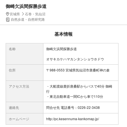
御崎欠浜間探勝歩道
宮城県
石巻・気仙沼
自然歩道・自然研究路
基本情報
名称
御崎欠浜間探勝歩道
オサキカケハマカンタンショウホドウ
住所
〒988-0553 宮城県気仙沼市唐桑町神の倉
アクセス方法
・大船渡線鹿折唐桑駅からバスで40分 御崎
行
・東北自動車道一関ICから車で110分
連絡先
問合せ先 電話番号：0226-22-3438
ホームページ
http://pc.kesennuma-kankomap.jp/