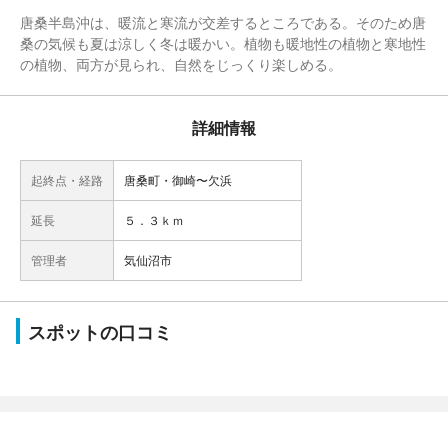
唐桑半島沖は、暖流と寒流が交差するところである。そのため唐
桑の気候も夏は涼しく冬は暖かい。植物も暖地性の植物と寒地性
の植物、両方が見られ、自然をじっくり楽しめる。
詳細情報
起終点・経路
唐桑町・御崎〜欠浜
延長
５．３ｋｍ
管理者
気仙沼市
スポットの口コミ