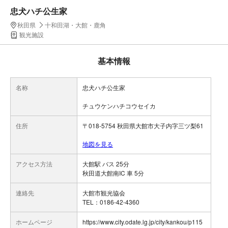
忠犬ハチ公生家
秋田県
十和田湖・大館・鹿角
観光施設
基本情報
名称
忠犬ハチ公生家
チュウケンハチコウセイカ
住所
〒018-5754 秋田県大館市大子内字三ツ梨61
地図を見る
アクセス方法
大館駅 バス 25分
秋田道大館南IC 車 5分
連絡先
大館市観光協会
TEL：0186-42-4360
ホームページ
https://www.city.odate.lg.jp/city/kankou/p115