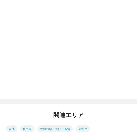
関連エリア
東北
秋田県
十和田湖・大館・鹿角
大館市