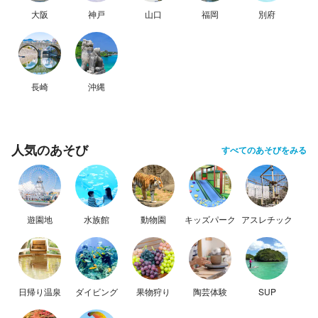
大阪
神戸
山口
福岡
別府
長崎
沖縄
人気のあそび
すべてのあそびをみる
遊園地
水族館
動物園
キッズパーク
アスレチック
日帰り温泉
ダイビング
果物狩り
陶芸体験
SUP