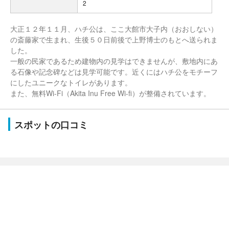
2
大正１２年１１月、ハチ公は、ここ大館市大子内（おおしない）
の斎藤家で生まれ、生後５０日前後で上野博士のもとへ送られま
した。
一般の民家であるため建物内の見学はできませんが、敷地内にあ
る石像や記念碑などは見学可能です。近くにはハチ公をモチーフ
にしたユニークなトイレがあります。
また、無料Wi-Fi（Akita Inu Free Wi-fi）が整備されています。
スポットの口コミ