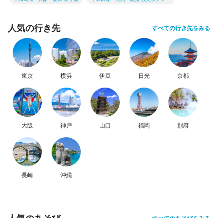
人気の行き先
すべての行き先をみる
東京
横浜
伊豆
日光
京都
大阪
神戸
山口
福岡
別府
長崎
沖縄