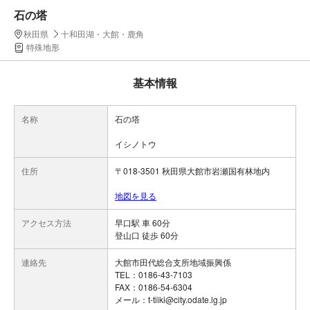
石の塔
秋田県
十和田湖・大館・鹿角
特殊地形
基本情報
名称
石の塔
イシノトウ
住所
〒018-3501 秋田県大館市岩瀬国有林地内
地図を見る
アクセス方法
早口駅 車 60分
登山口 徒歩 60分
連絡先
大館市田代総合支所地域振興係
TEL：0186-43-7103
FAX：0186-54-6304
メール：t-tiiki@city.odate.lg.jp