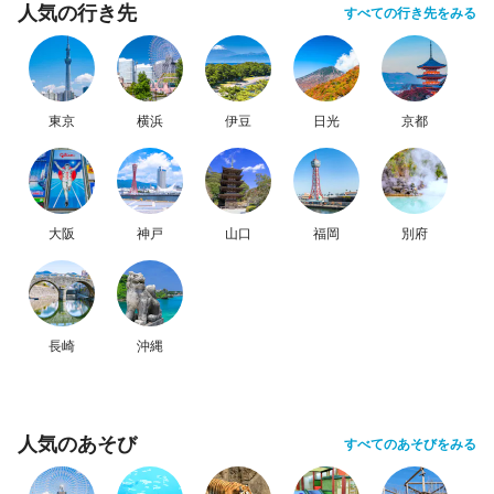
人気の行き先
すべての行き先をみる
東京
横浜
伊豆
日光
京都
大阪
神戸
山口
福岡
別府
長崎
沖縄
人気のあそび
すべてのあそびをみる