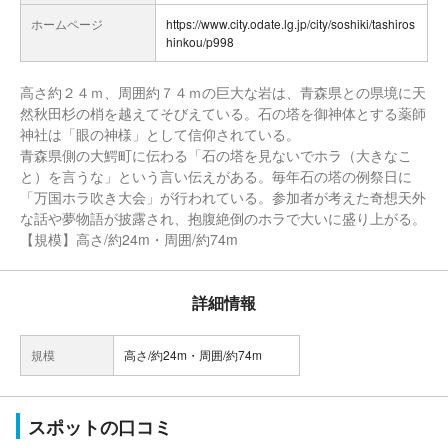
ホームページ
https://www.city.odate.lg.jp/city/soshiki/tashiros
hinkou/p998
高さ約２４ｍ、周囲約７４ｍの巨大な岩は、青森県との県境に天
然秋田杉の梢を越えてそびえている。石の塔を御神体とする薬師
神社は「眼の神様」として信仰されている。
青森県側の大鰐町に伝わる「石の塔を見ないでホラ（大きなこ
と）を言うな」という言い伝えがある。毎年石の塔の例祭日に
「万国ホラ吹き大会」が行われている。参加者が考えた奇想天外
な話や夢物語が披露され、抱腹絶倒のホラで大いに盛り上がる。
【規模】高さ/約24m・周囲/約74m
詳細情報
規模
高さ/約24m・周囲/約74m
スポットの口コミ