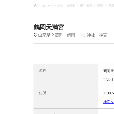
アソビュー！
東北
山形県
酒田・鶴岡
鶴岡市
鶴岡
鶴岡天満宮
山形県
酒田・鶴岡
神社・神宮
名称
鶴岡天
ツルオ
住所
〒997
地図を