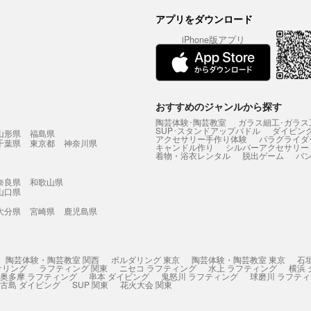
アプリをダウンロード
iPhone版アプリ
おすすめのジャンルから探す
陶芸体験･陶芸教室
ガラス細工･ガラス
SUP･スタンドアップパドル
ダイビン
山形県
福島県
アクセサリー手作り体験
パラグライダ
千葉県
東京都
神奈川県
キャンドル作り
シルバーアクセサリー
着物・浴衣レンタル
脱出ゲーム
バ
奈良県
和歌山県
山口県
大分県
宮崎県
鹿児島県
陶芸体験・陶芸教室 関西
ボルダリング 東京
陶芸体験・陶芸教室 東京
石
ケリング
ラフティング 関東
ニセコ ラフティング
水上 ラフティング
横浜
奥多摩 ラフティング
串本 ダイビング
鬼怒川 ラフティング
球磨川 ラフテ
古島 ダイビング
SUP 関東
花火大会 関東