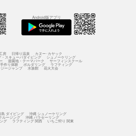
Android版アプリ
工房
日帰り温泉
カヌー･カヤック
グ・スキューバダイビング
シュノーケリング
ー
遊園地・テーマパーク
サーフィンスクール
 手作り体験
ボルダリング
ラフティング
ンジージャンプ
水族館
花火大会
垣島 ダイビング
沖縄 シュノーケリング
 クルージング
沖縄 パラセーリング
ィング
ラフティング 関西
いちご狩り 関東