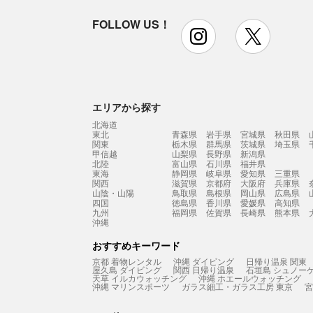
FOLLOW US！
instagram
x
エリアから探す
北海道
東北
青森県
岩手県
宮城県
秋田県
関東
栃木県
群馬県
茨城県
埼玉県
甲信越
山梨県
長野県
新潟県
北陸
富山県
石川県
福井県
東海
静岡県
岐阜県
愛知県
三重県
関西
滋賀県
京都府
大阪府
兵庫県
山陰・山陽
鳥取県
島根県
岡山県
広島県
四国
徳島県
香川県
愛媛県
高知県
九州
福岡県
佐賀県
長崎県
熊本県
沖縄
おすすめキーワード
京都 着物レンタル
沖縄 ダイビング
日帰り温泉 関東
屋久島 ダイビング
関西 日帰り温泉
石垣島 シュノー
天草 イルカウォッチング
沖縄 ホエールウォッチング
沖縄 マリンスポーツ
ガラス細工・ガラス工房 東京
宮