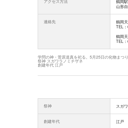
アクセス方法
鶴岡駅
山形自
連絡先
鶴岡天
TEL：0
鶴岡天
TEL：0
学問の神・菅原道真を祀る。5月25日の化物まつ
祭神 スガワラノミチザネ
創建年代 江戸
祭神
スガワ
創建年代
江戸