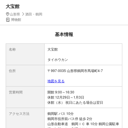
大宝館
山形県
酒田・鶴岡
博物館
基本情報
名称
大宝館
タイホウカン
住所
〒997-0035 山形県鶴岡市馬場町4-7
地図を見る
営業時間
開館 9:00～16:30
休館 12月29日～1月3日
休館（水） 祝日にあたる場合は翌日
アクセス方法
鶴岡駅 バス 10分
鶴岡市役所前バス停 徒歩 2分
山形自動車道 鶴岡ＩＣ 車 10分 鶴岡公園駐車