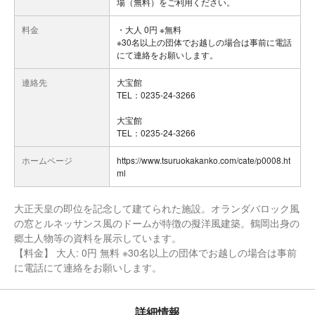
場（無料）をご利用ください。
料金
・大人 0円 ※無料
※30名以上の団体でお越しの場合は事前に電話
にて連絡をお願いします。
連絡先
大宝館
TEL：0235-24-3266
大宝館
TEL：0235-24-3266
ホームページ
https://www.tsuruokakanko.com/cate/p0008.ht
ml
大正天皇の即位を記念して建てられた施設。オランダバロック風
の窓とルネッサンス風のドームが特徴の擬洋風建築。鶴岡出身の
郷土人物等の資料を展示しています。
【料金】 大人: 0円 無料 ※30名以上の団体でお越しの場合は事前
に電話にて連絡をお願いします。
詳細情報