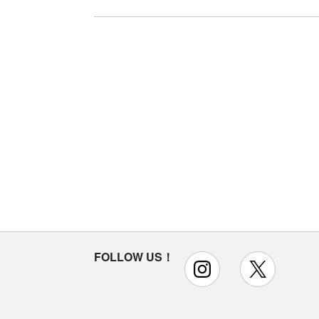
FOLLOW US！
instagram
x