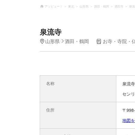
アソビュー！
東北
山形県
酒田・鶴岡
酒田市
泉流
泉流寺
山形県
酒田・鶴岡
お寺・寺院・
名称
泉流寺
センリ
住所
〒998
地図を