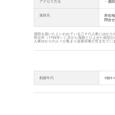
アクセス方法
・酒田
連絡先
所在地 
問合せ先
酒田を築いたといわれている三十六人衆にゆかり
和元年（1764年）に京から海路とりよせた徳尼
人衆ゆかりの人々が集まり追善供養が営まれてい
創建年代
1501