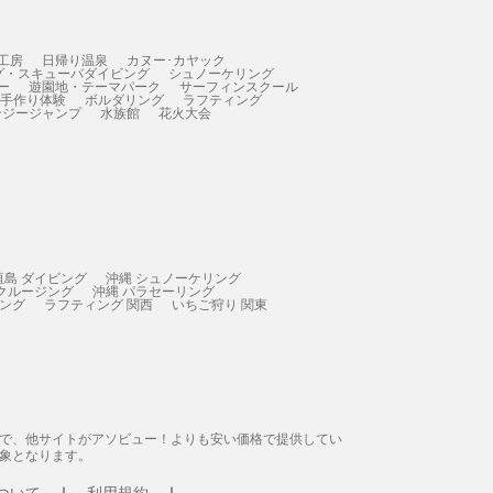
工房
日帰り温泉
カヌー･カヤック
グ・スキューバダイビング
シュノーケリング
ー
遊園地・テーマパーク
サーフィンスクール
 手作り体験
ボルダリング
ラフティング
ンジージャンプ
水族館
花火大会
垣島 ダイビング
沖縄 シュノーケリング
 クルージング
沖縄 パラセーリング
ィング
ラフティング 関西
いちご狩り 関東
態で、他サイトがアソビュー！よりも安い価格で提供してい
象となります。
ついて
利用規約