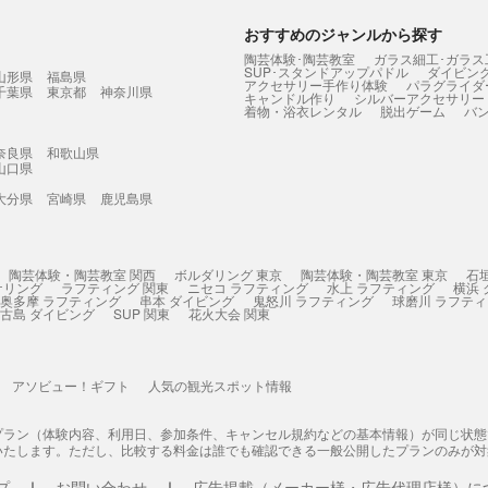
おすすめのジャンルから探す
陶芸体験･陶芸教室
ガラス細工･ガラス
SUP･スタンドアップパドル
ダイビン
山形県
福島県
アクセサリー手作り体験
パラグライダ
千葉県
東京都
神奈川県
キャンドル作り
シルバーアクセサリー
着物・浴衣レンタル
脱出ゲーム
バ
奈良県
和歌山県
山口県
大分県
宮崎県
鹿児島県
陶芸体験・陶芸教室 関西
ボルダリング 東京
陶芸体験・陶芸教室 東京
石
ケリング
ラフティング 関東
ニセコ ラフティング
水上 ラフティング
横浜
奥多摩 ラフティング
串本 ダイビング
鬼怒川 ラフティング
球磨川 ラフテ
古島 ダイビング
SUP 関東
花火大会 関東
アソビュー！ギフト
人気の観光スポット情報
プラン（体験内容、利用日、参加条件、キャンセル規約などの基本情報）が同じ状
いたします。ただし、比較する料金は誰でも確認できる一般公開したプランのみが対
プ
お問い合わせ
広告掲載（メーカー様・広告代理店様）に