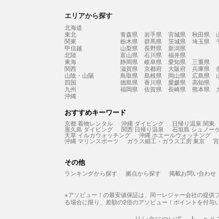
エリアから探す
北海道
東北
青森県
岩手県
宮城県
秋田県
関東
栃木県
群馬県
茨城県
埼玉県
甲信越
山梨県
長野県
新潟県
北陸
富山県
石川県
福井県
東海
静岡県
岐阜県
愛知県
三重県
関西
滋賀県
京都府
大阪府
兵庫県
山陰・山陽
鳥取県
島根県
岡山県
広島県
四国
徳島県
香川県
愛媛県
高知県
九州
福岡県
佐賀県
長崎県
熊本県
沖縄
おすすめキーワード
京都 着物レンタル
沖縄 ダイビング
日帰り温泉 関東
屋久島 ダイビング
関西 日帰り温泉
石垣島 シュノー
天草 イルカウォッチング
沖縄 ホエールウォッチング
沖縄 マリンスポーツ
ガラス細工・ガラス工房 東京
宮
その他
ランキングから探す
拠点から探す
掲載お問い合わせ
※アソビュー！の最安値保証は、同一レジャー会社の提供
る場合に限り、差額の2倍のアソビュー！ポイントを付与
リンクについて
ヘル