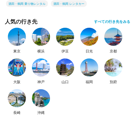
酒田・鶴岡 乗り物レンタル
酒田・鶴岡 レンタカー
人気の行き先
すべての行き先をみる
東京
横浜
伊豆
日光
京都
大阪
神戸
山口
福岡
別府
長崎
沖縄