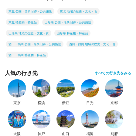
東北 公園・名所旧跡・公共施設
東北 地域の歴史・文化・食
東北 特産物・特産品
山形県 公園・名所旧跡・公共施設
山形県 地域の歴史・文化・食
山形県 特産物・特産品
酒田・鶴岡 公園・名所旧跡・公共施設
酒田・鶴岡 地域の歴史・文化・食
酒田・鶴岡 特産物・特産品
人気の行き先
すべての行き先をみる
東京
横浜
伊豆
日光
京都
大阪
神戸
山口
福岡
別府