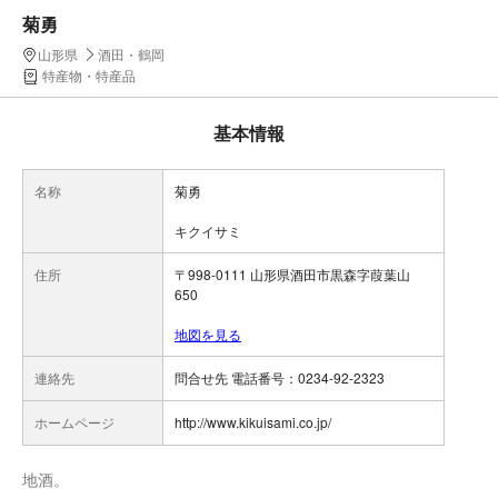
菊勇
山形県
酒田・鶴岡
特産物・特産品
基本情報
名称
菊勇
キクイサミ
住所
〒998-0111 山形県酒田市黒森字葭葉山
650
地図を見る
連絡先
問合せ先 電話番号：0234-92-2323
ホームページ
http://www.kikuisami.co.jp/
地酒。