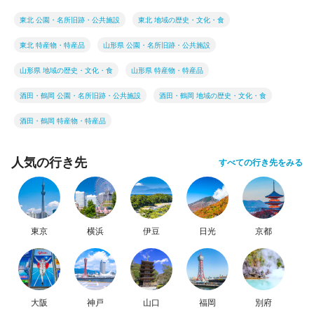
東北 公園・名所旧跡・公共施設
東北 地域の歴史・文化・食
東北 特産物・特産品
山形県 公園・名所旧跡・公共施設
山形県 地域の歴史・文化・食
山形県 特産物・特産品
酒田・鶴岡 公園・名所旧跡・公共施設
酒田・鶴岡 地域の歴史・文化・食
酒田・鶴岡 特産物・特産品
人気の行き先
すべての行き先をみる
東京
横浜
伊豆
日光
京都
大阪
神戸
山口
福岡
別府