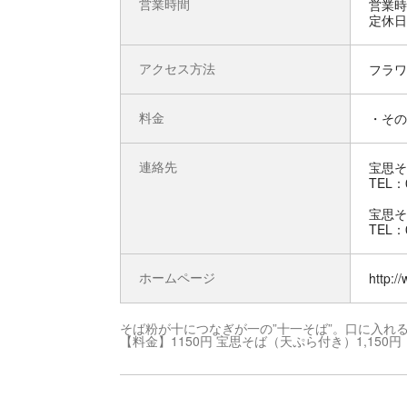
営業時間
営業時間
定休日
アクセス方法
フラワ
料金
・その
連絡先
宝思そ
TEL：0
宝思そ
TEL：0
ホームページ
http:/
そば粉が十につなぎが一の”十一そば”。口に入れ
【料金】1150円 宝思そば（天ぷら付き）1,150