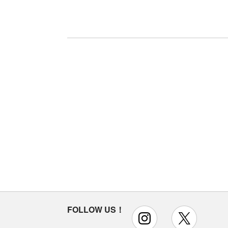
FOLLOW US！
instagram
x