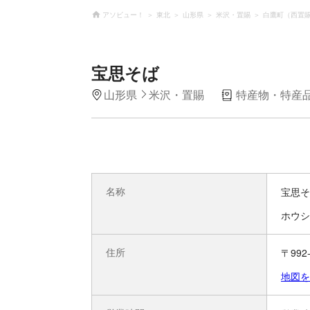
アソビュー！
東北
山形県
米沢・置賜
白鷹町（西置
宝思そば
山形県
米沢・置賜
特産物・特産
名称
宝思そ
ホウシ
住所
〒99
地図を