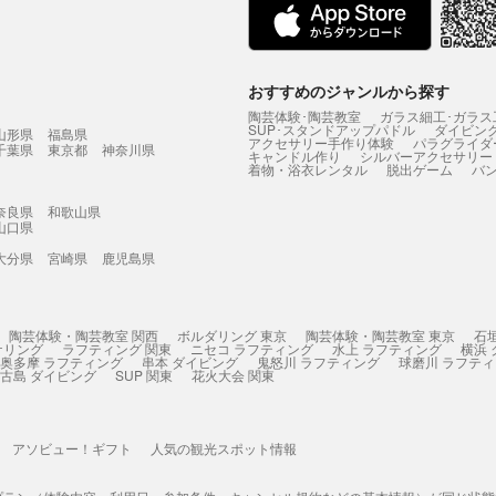
おすすめのジャンルから探す
陶芸体験･陶芸教室
ガラス細工･ガラス
SUP･スタンドアップパドル
ダイビン
山形県
福島県
アクセサリー手作り体験
パラグライダ
千葉県
東京都
神奈川県
キャンドル作り
シルバーアクセサリー
着物・浴衣レンタル
脱出ゲーム
バ
奈良県
和歌山県
山口県
大分県
宮崎県
鹿児島県
陶芸体験・陶芸教室 関西
ボルダリング 東京
陶芸体験・陶芸教室 東京
石
ケリング
ラフティング 関東
ニセコ ラフティング
水上 ラフティング
横浜
奥多摩 ラフティング
串本 ダイビング
鬼怒川 ラフティング
球磨川 ラフテ
古島 ダイビング
SUP 関東
花火大会 関東
アソビュー！ギフト
人気の観光スポット情報