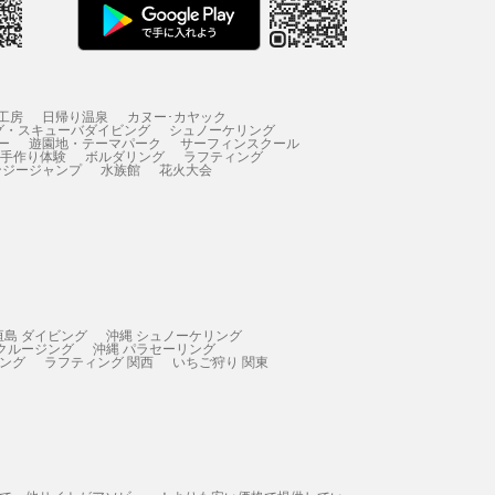
工房
日帰り温泉
カヌー･カヤック
グ・スキューバダイビング
シュノーケリング
ー
遊園地・テーマパーク
サーフィンスクール
 手作り体験
ボルダリング
ラフティング
ンジージャンプ
水族館
花火大会
垣島 ダイビング
沖縄 シュノーケリング
 クルージング
沖縄 パラセーリング
ィング
ラフティング 関西
いちご狩り 関東