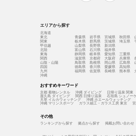
エリアから探す
北海道
東北
青森県
岩手県
宮城県
秋田県
関東
栃木県
群馬県
茨城県
埼玉県
甲信越
山梨県
長野県
新潟県
北陸
富山県
石川県
福井県
東海
静岡県
岐阜県
愛知県
三重県
関西
滋賀県
京都府
大阪府
兵庫県
山陰・山陽
鳥取県
島根県
岡山県
広島県
四国
徳島県
香川県
愛媛県
高知県
九州
福岡県
佐賀県
長崎県
熊本県
沖縄
おすすめキーワード
京都 着物レンタル
沖縄 ダイビング
日帰り温泉 関東
屋久島 ダイビング
関西 日帰り温泉
石垣島 シュノー
天草 イルカウォッチング
沖縄 ホエールウォッチング
沖縄 マリンスポーツ
ガラス細工・ガラス工房 東京
宮
その他
ランキングから探す
拠点から探す
掲載お問い合わせ