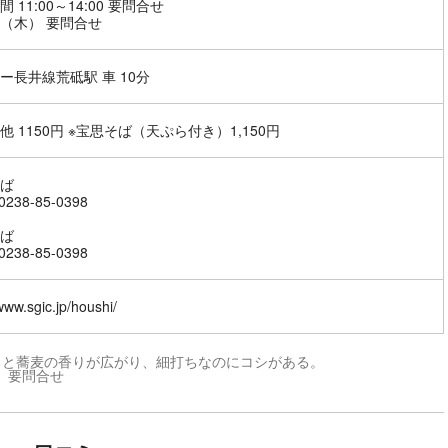
 11:00～14:00 要問合せ
（木） 要問合せ
ー長井線荒砥駅 車 10分
他 1150円 ※宝思そば（天ぷら付き）1,150円
ば
238-85-0398
ば
238-85-0398
/www.sgic.jp/houshi/
ると蕎麦の香りが広がり、細打ちなのにコシがある。
円 要問合せ