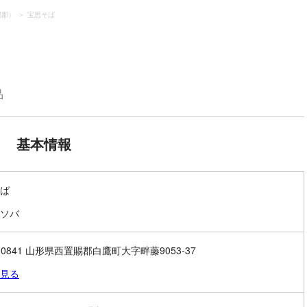
賜郡）
宝思そば
品
基本情報
ば
ソバ
2-0841 山形県西置賜郡白鷹町大字畔藤9053-37
見る