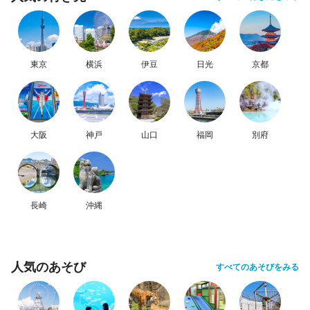
東京
横浜
伊豆
日光
京都
大阪
神戸
山口
福岡
別府
長崎
沖縄
人気のあそび
すべてのあそびをみる