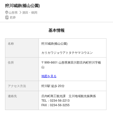
狩川城跡(楯山公園)
山形県
酒田・鶴岡
史跡
基本情報
名称
狩川城跡(楯山公園)
カリカワジョウアトタテヤマコウエン
住所
〒999-6601 山形県東田川郡庄内町狩川字楯
山
地図を見る
アクセス方法
狩川駅 徒歩 20分
連絡先
庄内町商工観光課 立川地域観光振興係
TEL：0234-56-2213
FAX：0234-56-3255