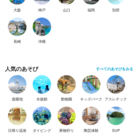
大阪
神戸
山口
福岡
別府
長崎
沖縄
人気のあそび
すべてのあそびをみる
遊園地
水族館
動物園
キッズパーク
アスレチック
日帰り温泉
ダイビング
果物狩り
陶芸体験
SUP