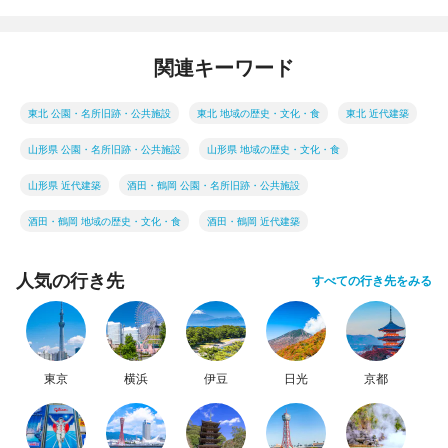
関連キーワード
東北 公園・名所旧跡・公共施設
東北 地域の歴史・文化・食
東北 近代建築
山形県 公園・名所旧跡・公共施設
山形県 地域の歴史・文化・食
山形県 近代建築
酒田・鶴岡 公園・名所旧跡・公共施設
酒田・鶴岡 地域の歴史・文化・食
酒田・鶴岡 近代建築
人気の行き先
すべての行き先をみる
東京
横浜
伊豆
日光
京都