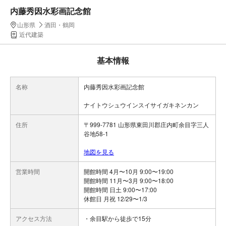
内藤秀因水彩画記念館
山形県
酒田・鶴岡
近代建築
基本情報
名称
内藤秀因水彩画記念館
ナイトウシュウインスイサイガキネンカン
住所
〒999-7781 山形県東田川郡庄内町余目字三人
谷地58-1
地図を見る
営業時間
開館時間 4月〜10月 9:00〜19:00
開館時間 11月〜3月 9:00〜18:00
開館時間 日土 9:00〜17:00
休館日 月祝 12/29〜1/3
アクセス方法
・余目駅から徒歩で15分