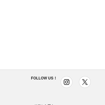
FOLLOW US！
instagram
x