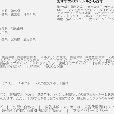
おすすめのジャンルから探す
陶芸体験･陶芸教室
ガラス細工･ガラス
SUP･スタンドアップパドル
ダイビン
山形県
福島県
アクセサリー手作り体験
パラグライダ
千葉県
東京都
神奈川県
キャンドル作り
シルバーアクセサリー
着物・浴衣レンタル
脱出ゲーム
バ
奈良県
和歌山県
山口県
大分県
宮崎県
鹿児島県
陶芸体験・陶芸教室 関西
ボルダリング 東京
陶芸体験・陶芸教室 東京
石
ケリング
ラフティング 関東
ニセコ ラフティング
水上 ラフティング
横浜
奥多摩 ラフティング
串本 ダイビング
鬼怒川 ラフティング
球磨川 ラフテ
古島 ダイビング
SUP 関東
花火大会 関東
アソビュー！ギフト
人気の観光スポット情報
プラン（体験内容、利用日、参加条件、キャンセル規約などの基本情報）が同じ状
いたします。ただし、比較する料金は誰でも確認できる一般公開したプランのみが対
プ
お問い合わせ
広告掲載（メーカー様・広告代理店様）に
！超特割！の特定商取引法に関する表示
プライバシーポリシー