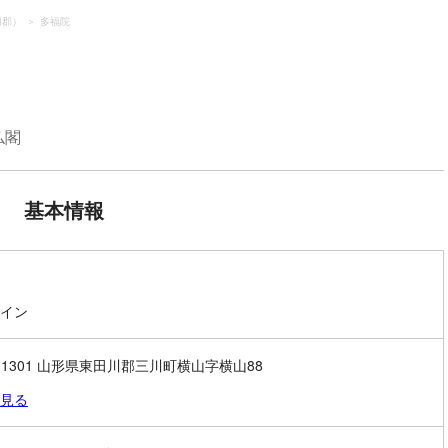
川郡）
多福院
仏閣
基本情報
イン
7-1301 山形県東田川郡三川町横山字横山88
見る