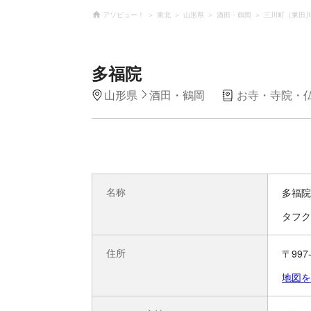
アソビュー！
東北
山形県
酒田・鶴岡
三川町（東田
多福院
山形県
酒田・鶴岡
お寺・寺院・
名称
多福院
タフク
住所
〒99
地図を