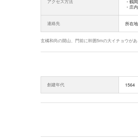
アクセス方法
・鶴岡
・庄内
連絡先
所在地 
玄橘和尚の開山、門前に幹囲5mの大イチョウがあ
創建年代
1564