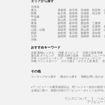
エリアから探す
北海道
東北
青森県
岩手県
宮城県
秋田県
関東
栃木県
群馬県
茨城県
埼玉県
甲信越
山梨県
長野県
新潟県
北陸
富山県
石川県
福井県
東海
静岡県
岐阜県
愛知県
三重県
関西
滋賀県
京都府
大阪府
兵庫県
山陰・山陽
鳥取県
島根県
岡山県
広島県
四国
徳島県
香川県
愛媛県
高知県
九州
福岡県
佐賀県
長崎県
熊本県
沖縄
おすすめキーワード
京都 着物レンタル
沖縄 ダイビング
日帰り温泉 関東
屋久島 ダイビング
関西 日帰り温泉
石垣島 シュノー
天草 イルカウォッチング
沖縄 ホエールウォッチング
沖縄 マリンスポーツ
ガラス細工・ガラス工房 東京
宮
その他
ランキングから探す
拠点から探す
掲載お問い合わせ
※アソビュー！の最安値保証は、同一レジャー会社の提供
る場合に限り、差額の2倍のアソビュー！ポイントを付与
リンクについて
ヘル
アソビュー