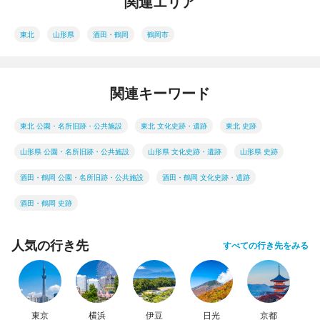
関連エリア
東北
山形県
酒田・鶴岡
鶴岡市
関連キーワード
東北 公園・名所旧跡・公共施設
東北 文化史跡・遺跡
東北 史跡
山形県 公園・名所旧跡・公共施設
山形県 文化史跡・遺跡
山形県 史跡
酒田・鶴岡 公園・名所旧跡・公共施設
酒田・鶴岡 文化史跡・遺跡
酒田・鶴岡 史跡
人気の行き先
すべての行き先をみる
東京
横浜
伊豆
日光
京都