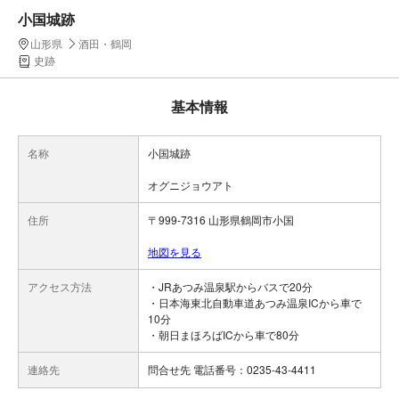
小国城跡
山形県
酒田・鶴岡
史跡
基本情報
名称
小国城跡
オグニジョウアト
住所
〒999-7316 山形県鶴岡市小国
地図を見る
アクセス方法
・JRあつみ温泉駅からバスで20分
・日本海東北自動車道あつみ温泉ICから車で
10分
・朝日まほろばICから車で80分
連絡先
問合せ先 電話番号：0235-43-4411