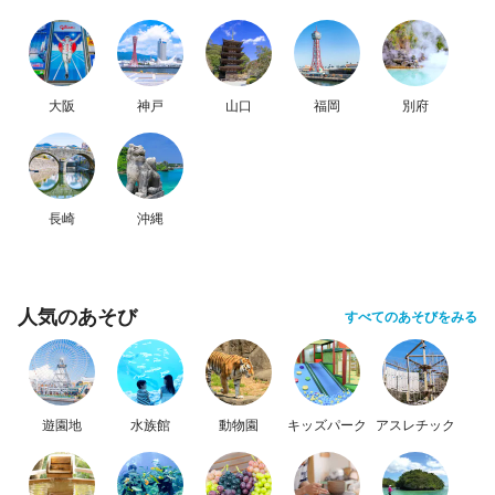
大阪
神戸
山口
福岡
別府
長崎
沖縄
人気のあそび
すべてのあそびをみる
遊園地
水族館
動物園
キッズパーク
アスレチック