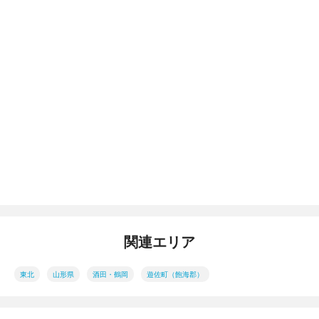
関連エリア
東北
山形県
酒田・鶴岡
遊佐町（飽海郡）