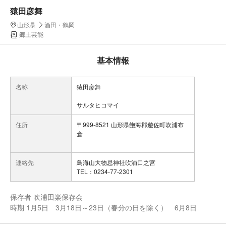
猿田彦舞
山形県
酒田・鶴岡
郷土芸能
基本情報
名称
猿田彦舞
サルタヒコマイ
住所
〒999-8521 山形県飽海郡遊佐町吹浦布
倉
連絡先
鳥海山大物忌神社吹浦口之宮
TEL：0234-77-2301
保存者 吹浦田楽保存会
時期 1月5日 3月18日～23日（春分の日を除く） 6月8日