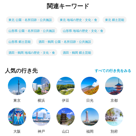
関連キーワード
東北 公園・名所旧跡・公共施設
東北 地域の歴史・文化・食
東北 郷土芸能
山形県 公園・名所旧跡・公共施設
山形県 地域の歴史・文化・食
山形県 郷土芸能
酒田・鶴岡 公園・名所旧跡・公共施設
酒田・鶴岡 地域の歴史・文化・食
酒田・鶴岡 郷土芸能
人気の行き先
すべての行き先をみる
東京
横浜
伊豆
日光
京都
大阪
神戸
山口
福岡
別府