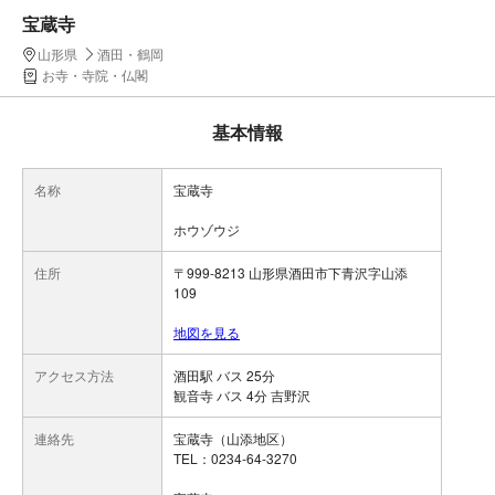
宝蔵寺
山形県
酒田・鶴岡
お寺・寺院・仏閣
基本情報
名称
宝蔵寺
ホウゾウジ
住所
〒999-8213 山形県酒田市下青沢字山添
109
地図を見る
アクセス方法
酒田駅 バス 25分
観音寺 バス 4分 吉野沢
連絡先
宝蔵寺（山添地区）
TEL：0234-64-3270