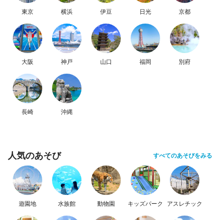
東京
横浜
伊豆
日光
京都
大阪
神戸
山口
福岡
別府
長崎
沖縄
人気のあそび
すべてのあそびをみる
遊園地
水族館
動物園
キッズパーク
アスレチック