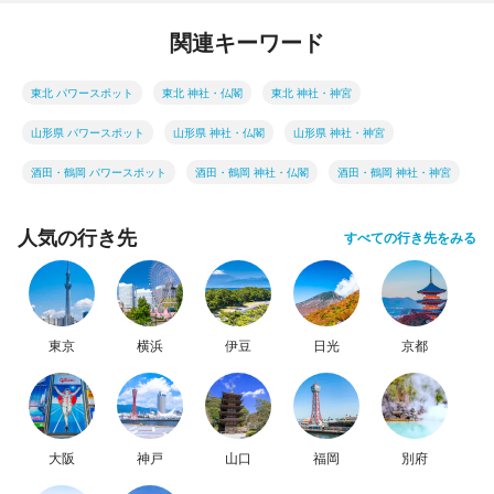
関連キーワード
東北 パワースポット
東北 神社・仏閣
東北 神社・神宮
山形県 パワースポット
山形県 神社・仏閣
山形県 神社・神宮
酒田・鶴岡 パワースポット
酒田・鶴岡 神社・仏閣
酒田・鶴岡 神社・神宮
人気の行き先
すべての行き先をみる
東京
横浜
伊豆
日光
京都
大阪
神戸
山口
福岡
別府