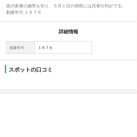
徳川家康の嫡男を祀り、５月１日の例祭には武者行列がでる。
創建年代 １６７６
詳細情報
創建年代
１６７６
スポットの口コミ