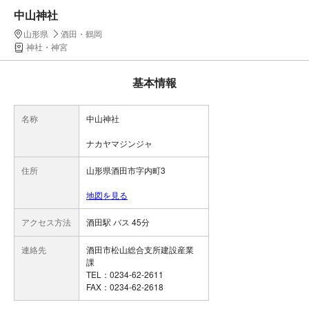
中山神社
山形県
酒田・鶴岡
神社・神宮
基本情報
名称
中山神社
ナカヤマジンジャ
住所
山形県酒田市字内町3
地図を見る
アクセス方法
酒田駅 バス 45分
連絡先
酒田市松山総合支所建設産業
課
TEL：0234-62-2611
FAX：0234-62-2618