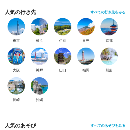
人気の行き先
すべての行き先をみる
東京
横浜
伊豆
日光
京都
大阪
神戸
山口
福岡
別府
長崎
沖縄
人気のあそび
すべてのあそびをみる