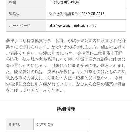
料金
・その他 0円 ※無料
連絡先
問合せ先 電話番号：0242-25-2816
ホームページ
http://www.aizu-noh.aizu.or.jp/
会津まつり特別協賛行事「薪能」が鶴ヶ城公園内に設置された能
楽堂にて演じられます。かがり火の灯される夕方、幽玄の世界を
ご堪能ください。会津の能は1677年、会津保科二代目藩主正経
公時代、鶴ヶ城本丸を修理した折併せて城内三之丸御殿に能舞台
を設置したのに始まり、以来代々に能楽愛好の風が継承されまし
た。能楽愛好の風は、戊辰戦争役により大打撃を受けたものの熱
意ある市民の努力により明治・大正・昭和と受け継がれ、 今日
の会津能楽会に引き継がれています。歴史ある会津の能楽の舞台
をごゆっくりお楽しみください。
詳細情報
開催地
会津能楽堂