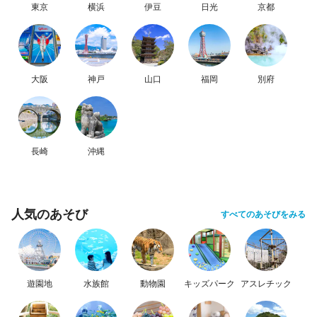
東京
横浜
伊豆
日光
京都
大阪
神戸
山口
福岡
別府
長崎
沖縄
人気のあそび
すべてのあそびをみる
遊園地
水族館
動物園
キッズパーク
アスレチック