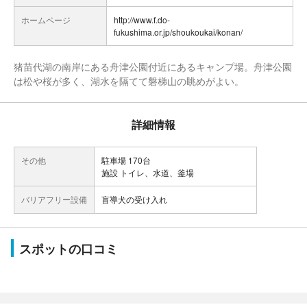
ホームページ
http://www.f.do-
fukushima.or.jp/shoukoukai/konan/
猪苗代湖の南岸にある舟津公園付近にあるキャンプ場。舟津公園
は松や桜が多く、湖水を隔てて磐梯山の眺めがよい。
詳細情報
その他
駐車場 170台
施設 トイレ、水道、釜場
バリアフリー設備
盲導犬の受け入れ
スポットの口コミ