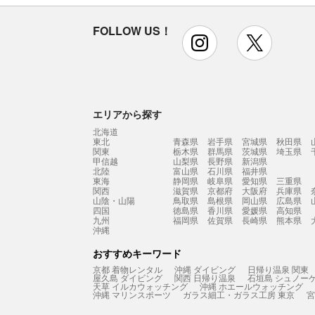
FOLLOW US！
instagram
x
エリアから探す
北海道
東北
青森県
岩手県
宮城県
秋田県
関東
栃木県
群馬県
茨城県
埼玉県
甲信越
山梨県
長野県
新潟県
北陸
富山県
石川県
福井県
東海
静岡県
岐阜県
愛知県
三重県
関西
滋賀県
京都府
大阪府
兵庫県
山陰・山陽
鳥取県
島根県
岡山県
広島県
四国
徳島県
香川県
愛媛県
高知県
九州
福岡県
佐賀県
長崎県
熊本県
沖縄
おすすめキーワード
京都 着物レンタル
沖縄 ダイビング
日帰り温泉 関東
屋久島 ダイビング
関西 日帰り温泉
石垣島 シュノー
天草 イルカウォッチング
沖縄 ホエールウォッチング
沖縄 マリンスポーツ
ガラス細工・ガラス工房 東京
宮