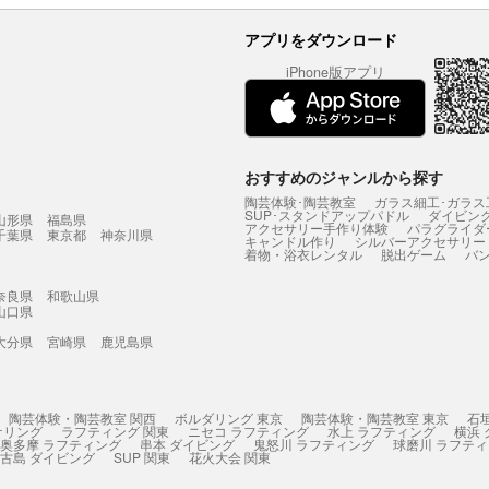
アプリをダウンロード
iPhone版アプリ
おすすめのジャンルから探す
陶芸体験･陶芸教室
ガラス細工･ガラス
SUP･スタンドアップパドル
ダイビン
山形県
福島県
アクセサリー手作り体験
パラグライダ
千葉県
東京都
神奈川県
キャンドル作り
シルバーアクセサリー
着物・浴衣レンタル
脱出ゲーム
バ
奈良県
和歌山県
山口県
大分県
宮崎県
鹿児島県
陶芸体験・陶芸教室 関西
ボルダリング 東京
陶芸体験・陶芸教室 東京
石
ケリング
ラフティング 関東
ニセコ ラフティング
水上 ラフティング
横浜
奥多摩 ラフティング
串本 ダイビング
鬼怒川 ラフティング
球磨川 ラフテ
古島 ダイビング
SUP 関東
花火大会 関東