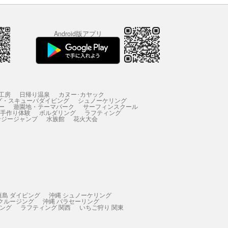
Android版アプリ
工房
日帰り温泉
カヌー･カヤック
グ・スキューバダイビング
シュノーケリング
ー
遊園地・テーマパーク
サーフィンスクール
 手作り体験
ボルダリング
ラフティング
ンジージャンプ
水族館
花火大会
垣島 ダイビング
沖縄 シュノーケリング
 クルージング
沖縄 パラセーリング
ィング
ラフティング 関西
いちご狩り 関東