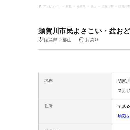
アソビュー！
東北
福島県
郡山
須賀川市
須賀川市
須賀川市民よさこい・盆お
福島県
郡山
お祭り
名称
須賀川
スカガ
住所
〒96
地図を