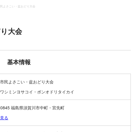
民よさこい・盆おどり大会
どり大会
基本情報
市民よさこい・盆おどり大会
ワシミンヨサコイ・ボンオドリタイカイ
2-0845 福島県須賀川市中町・宮先町
見る