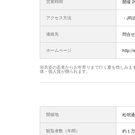
営業時間
開催 2
アクセス方法
・JR
連絡先
問合せ先
ホームページ
http:/
浴衣姿の若者からお年寄りまで行く夏を惜しみま
体・個人賞が贈られます。
開催地
松明通
観覧者数（年間）
約１万