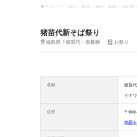
アソビュー！
東北
福島県
猪苗代・表磐梯
猪苗代町
猪苗代新そば祭り
福島県
猪苗代・表磐梯
お祭り
名称
猪苗代
イナワ
住所
〒96
地図を