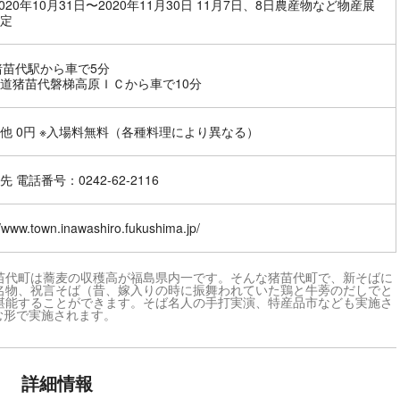
2020年10月31日〜2020年11月30日 11月7日、8日農産物など物産展
定
猪苗代駅から車で5分
道猪苗代磐梯高原ＩＣから車で10分
他 0円 ※入場料無料（各種料理により異なる）
 電話番号：0242-62-2116
//www.town.inawashiro.fukushima.jp/
苗代町は蕎麦の収穫高が福島県内一です。そんな猪苗代町で、新そばに
名物、祝言そば（昔、嫁入りの時に振舞われていた鶏と牛蒡のだしでと
堪能することができます。そば名人の手打実演、特産品市なども実施さ
む形で実施されます。
詳細情報