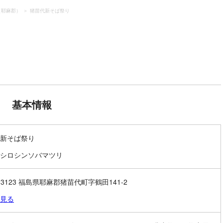
（耶麻郡）
猪苗代新そば祭り
基本情報
新そば祭り
シロシンソバマツリ
9-3123 福島県耶麻郡猪苗代町字鶴田141-2
見る