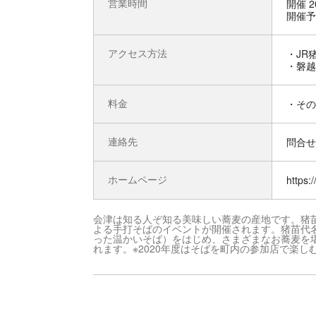
営業時間
開催 
開催予
アクセス方法
・JR
・磐越
料金
・その
連絡先
問合せ先
ホームページ
https:
会津は知る人ぞ知る美味しい蕎麦の産地です。猪
よる手打そばのイベントが開催されます。猪苗代
った温かいそば）をはじめ、さまざまなお蕎麦を
れます。※2020年度はそばを町内の参加店で楽し