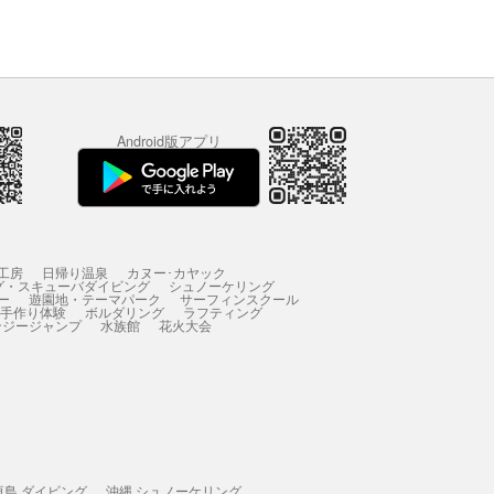
Android版アプリ
工房
日帰り温泉
カヌー･カヤック
グ・スキューバダイビング
シュノーケリング
ー
遊園地・テーマパーク
サーフィンスクール
 手作り体験
ボルダリング
ラフティング
ンジージャンプ
水族館
花火大会
垣島 ダイビング
沖縄 シュノーケリング