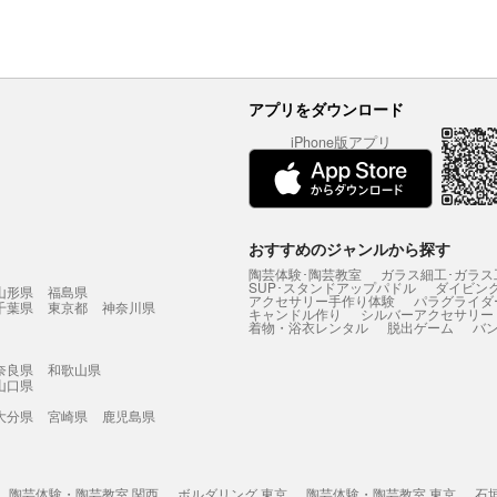
アプリをダウンロード
iPhone版アプリ
おすすめのジャンルから探す
陶芸体験･陶芸教室
ガラス細工･ガラス
SUP･スタンドアップパドル
ダイビン
山形県
福島県
アクセサリー手作り体験
パラグライダ
千葉県
東京都
神奈川県
キャンドル作り
シルバーアクセサリー
着物・浴衣レンタル
脱出ゲーム
バ
奈良県
和歌山県
山口県
大分県
宮崎県
鹿児島県
陶芸体験・陶芸教室 関西
ボルダリング 東京
陶芸体験・陶芸教室 東京
石