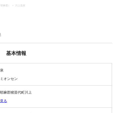
（耶麻郡）
川上温泉
泉
基本情報
泉
ミオンセン
耶麻郡猪苗代町川上
見る