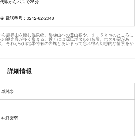
代駅からバスで25分
 電話番号：0242-62-2048
から磐梯山を臨む温泉郷。磐梯山への登山客や、１．５ｋｍのところに
への観光客が多く集まる。近くには源氏ボタルの名所、ホタル沼があ
頃、それが火山地帯特有の岩塊とあいまって忘れ得ぬ幻想的な情景をか
詳細情報
 単純泉
 神経衰弱