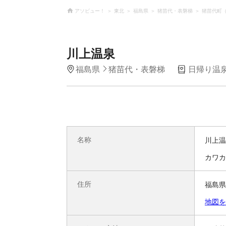
アソビュー！
東北
福島県
猪苗代・表磐梯
猪苗代町
川上温泉
福島県
猪苗代・表磐梯
日帰り温
名称
川上温
カワカ
住所
福島県
地図を