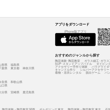
アプリをダウンロード
iPhone版アプリ
おすすめのジャンルから探す
陶芸体験･陶芸教室
ガラス細工･ガラス
SUP･スタンドアップパドル
ダイビン
山形県
福島県
アクセサリー手作り体験
パラグライダ
千葉県
東京都
神奈川県
キャンドル作り
シルバーアクセサリー
着物・浴衣レンタル
脱出ゲーム
バ
奈良県
和歌山県
山口県
大分県
宮崎県
鹿児島県
陶芸体験・陶芸教室 関西
ボルダリング 東京
陶芸体験・陶芸教室 東京
石