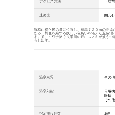
アクセス方法
・猪苗
連絡先
問合せ先
磐梯山櫛ケ峰の麓に位置し、標高７２０ｍの高原
ある、想像を絶する妖しい色あいを湛えた五色沼
る。又、イワナ泳ぐ長瀬川の畔にススキが波うつ
もし出す。
温泉泉質
その他
温泉効能
胃腸病
眼病
その他
宿泊施設軒数
4軒