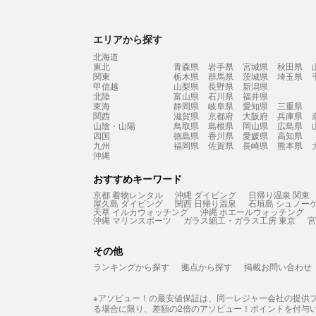
エリアから探す
北海道
東北
青森県
岩手県
宮城県
秋田県
関東
栃木県
群馬県
茨城県
埼玉県
甲信越
山梨県
長野県
新潟県
北陸
富山県
石川県
福井県
東海
静岡県
岐阜県
愛知県
三重県
関西
滋賀県
京都府
大阪府
兵庫県
山陰・山陽
鳥取県
島根県
岡山県
広島県
四国
徳島県
香川県
愛媛県
高知県
九州
福岡県
佐賀県
長崎県
熊本県
沖縄
おすすめキーワード
京都 着物レンタル
沖縄 ダイビング
日帰り温泉 関東
屋久島 ダイビング
関西 日帰り温泉
石垣島 シュノー
天草 イルカウォッチング
沖縄 ホエールウォッチング
沖縄 マリンスポーツ
ガラス細工・ガラス工房 東京
宮
その他
ランキングから探す
拠点から探す
掲載お問い合わせ
※アソビュー！の最安値保証は、同一レジャー会社の提供
る場合に限り、差額の2倍のアソビュー！ポイントを付与