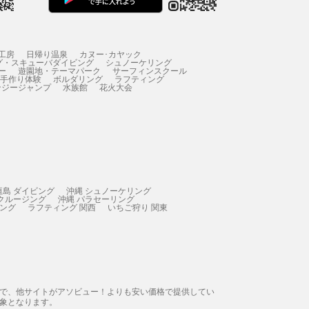
工房
日帰り温泉
カヌー･カヤック
グ・スキューバダイビング
シュノーケリング
ー
遊園地・テーマパーク
サーフィンスクール
 手作り体験
ボルダリング
ラフティング
ンジージャンプ
水族館
花火大会
垣島 ダイビング
沖縄 シュノーケリング
 クルージング
沖縄 パラセーリング
ィング
ラフティング 関西
いちご狩り 関東
態で、他サイトがアソビュー！よりも安い価格で提供してい
象となります。