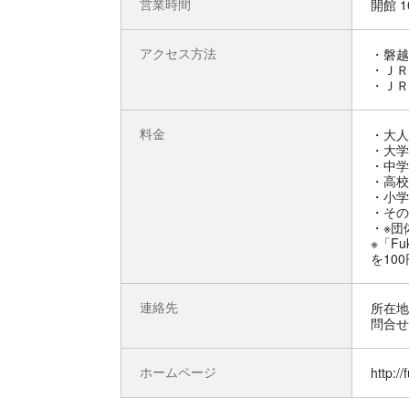
営業時間
開館 1
アクセス方法
・磐越
・ＪＲ
・ＪＲ
料金
・大人 
・大学
・中学
・高校
・小学
・その
・※団
※「F
を10
連絡先
所在地 
問合せ先
ホームページ
http:/