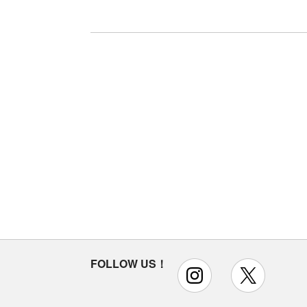
FOLLOW US！
instagram
x