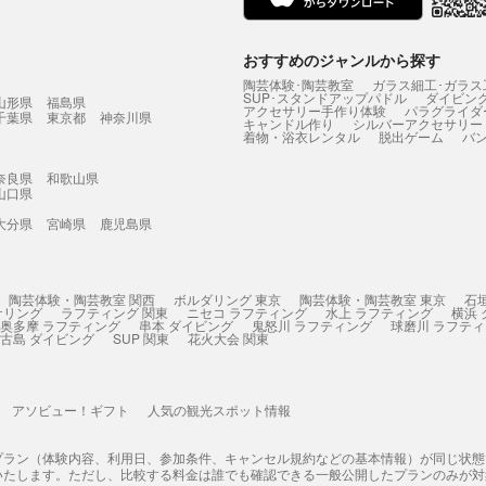
おすすめのジャンルから探す
陶芸体験･陶芸教室
ガラス細工･ガラス
SUP･スタンドアップパドル
ダイビン
山形県
福島県
アクセサリー手作り体験
パラグライダ
千葉県
東京都
神奈川県
キャンドル作り
シルバーアクセサリー
着物・浴衣レンタル
脱出ゲーム
バ
奈良県
和歌山県
山口県
大分県
宮崎県
鹿児島県
陶芸体験・陶芸教室 関西
ボルダリング 東京
陶芸体験・陶芸教室 東京
石
ケリング
ラフティング 関東
ニセコ ラフティング
水上 ラフティング
横浜
奥多摩 ラフティング
串本 ダイビング
鬼怒川 ラフティング
球磨川 ラフテ
古島 ダイビング
SUP 関東
花火大会 関東
アソビュー！ギフト
人気の観光スポット情報
プラン（体験内容、利用日、参加条件、キャンセル規約などの基本情報）が同じ状
いたします。ただし、比較する料金は誰でも確認できる一般公開したプランのみが対