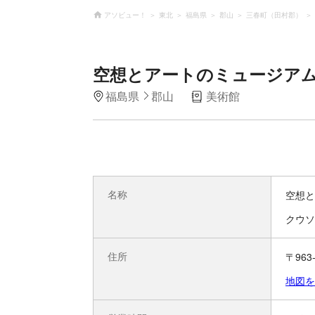
アソビュー！
東北
福島県
郡山
三春町（田村郡）
空想とアートのミュージア
福島県
郡山
美術館
名称
空想と
クウソ
住所
〒96
地図を