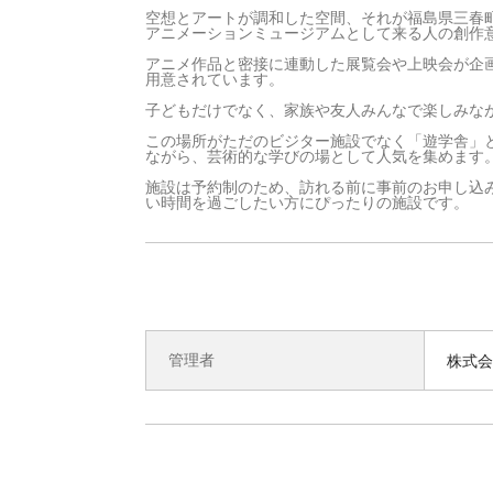
空想とアートが調和した空間、それが福島県三春
アニメーションミュージアムとして来る人の創作
アニメ作品と密接に連動した展覧会や上映会が企
用意されています。
子どもだけでなく、家族や友人みんなで楽しみな
この場所がただのビジター施設でなく「遊学舎」
ながら、芸術的な学びの場として人気を集めます
施設は予約制のため、訪れる前に事前のお申し込
い時間を過ごしたい方にぴったりの施設です。
管理者
株式会