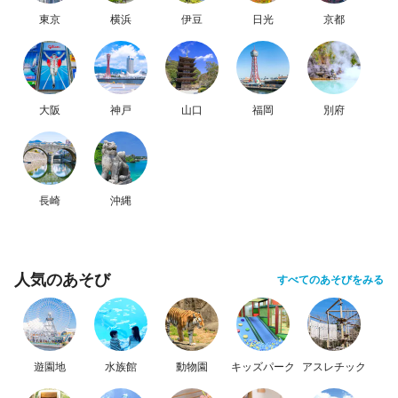
東京
横浜
伊豆
日光
京都
大阪
神戸
山口
福岡
別府
長崎
沖縄
人気のあそび
すべてのあそびをみる
遊園地
水族館
動物園
キッズパーク
アスレチック