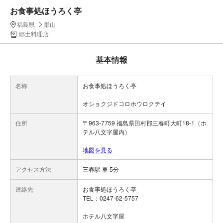
お食事処ほうろく亭
福島県
郡山
郷土料理店
基本情報
名称
お食事処ほうろく亭
オショクジドコロホウロクテイ
住所
〒963-7759 福島県田村郡三春町大町18-1（ホ
テル八文字屋内）
地図を見る
アクセス方法
三春駅 車 5分
連絡先
お食事処ほうろく亭
TEL：0247-62-5757
ホテル八文字屋