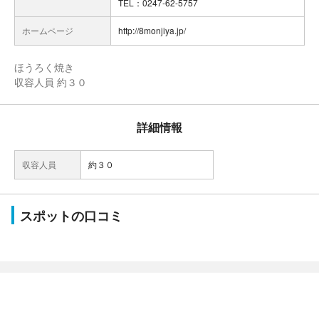
TEL：0247-62-5757
ホームページ
http://8monjiya.jp/
ほうろく焼き
収容人員 約３０
詳細情報
収容人員
約３０
スポットの口コミ