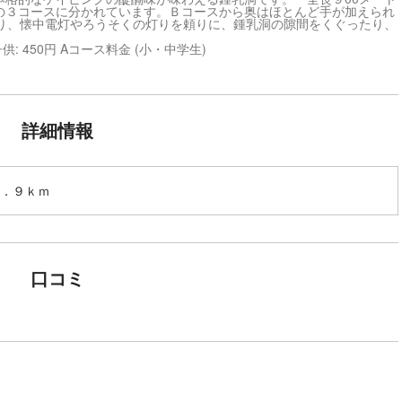
の３コースに分かれています。Ｂコースから奥はほとんど手が加えられ
かり、懐中電灯やろうそくの灯りを頼りに、鍾乳洞の隙間をくぐったり、
供: 450円 Aコース料金 (小・中学生)
詳細情報
．９ｋｍ
口コミ