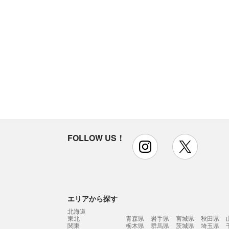
FOLLOW US！
instagram
x
エリアから探す
北海道
東北
青森県
岩手県
宮城県
秋田県
関東
栃木県
群馬県
茨城県
埼玉県