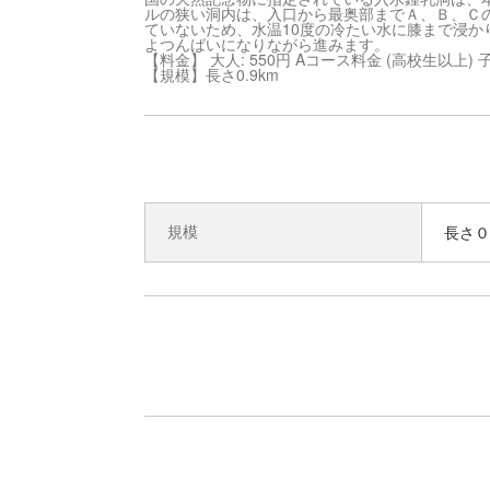
ルの狭い洞内は、入口から最奥部までＡ、Ｂ、Ｃ
ていないため、水温10度の冷たい水に膝まで浸
よつんばいになりながら進みます。
【料金】 大人: 550円 Aコース料金 (高校生以上) 子
【規模】長さ0.9km
規模
長さ０