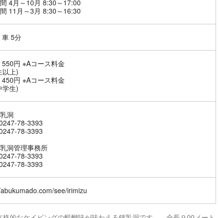
 4月～10月 8:30～17:00
 11月～3月 8:30～16:30
 車 5分
 550円 ※Aコース料金
生以上)
 450円 ※Aコース料金
中学生)
乳洞
247-78-3393
247-78-3393
乳洞管理事務所
247-78-3393
247-78-3393
//abukumado.com/see/irimizu
本格的なケイビングの醍醐味が味わえる鍾乳洞です。 全長９00メート