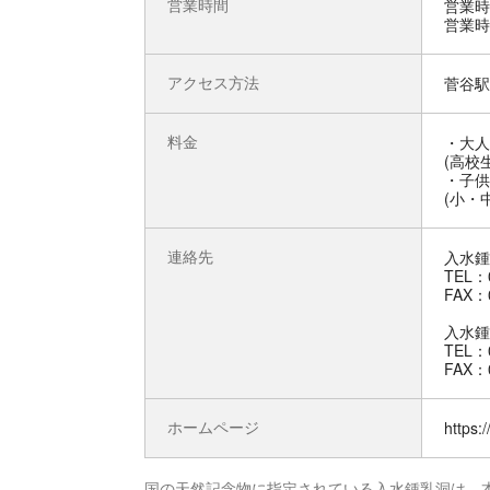
営業時間
営業時間
営業時間
アクセス方法
菅谷駅
料金
・大人
(高校
・子供
(小・
連絡先
入水鍾
TEL：0
FAX：0
入水鍾
TEL：0
FAX：0
ホームページ
https:
国の天然記念物に指定されている入水鍾乳洞は、