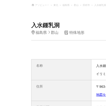
アソビュー！
東北
福島県
郡山
田村市
入水鍾乳洞
入水鍾乳洞
福島県
郡山
特殊地形
名称
入水鍾
イリミ
住所
〒96
地図を