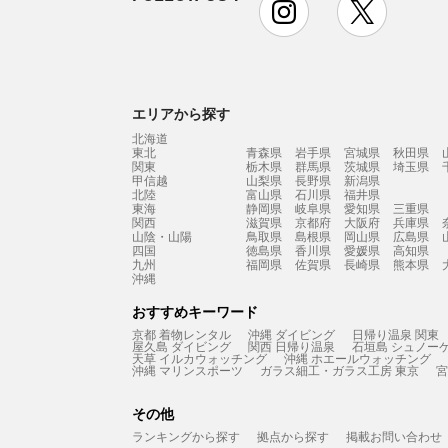
エリアから探す
北海道
東北
青森県
岩手県
宮城県
秋田県
関東
栃木県
群馬県
茨城県
埼玉県
甲信越
山梨県
長野県
新潟県
北陸
富山県
石川県
福井県
東海
静岡県
岐阜県
愛知県
三重県
関西
滋賀県
京都府
大阪府
兵庫県
山陰・山陽
鳥取県
島根県
岡山県
広島県
四国
徳島県
香川県
愛媛県
高知県
九州
福岡県
佐賀県
長崎県
熊本県
沖縄
おすすめキーワード
京都 着物レンタル
沖縄 ダイビング
日帰り温泉 関東
屋久島 ダイビング
関西 日帰り温泉
石垣島 シュノー
天草 イルカウォッチング
沖縄 ホエールウォッチング
沖縄 マリンスポーツ
ガラス細工・ガラス工房 東京
宮
その他
ランキングから探す
拠点から探す
掲載お問い合わせ