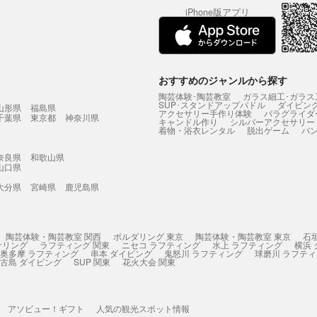
iPhone版アプリ
おすすめのジャンルから探す
陶芸体験･陶芸教室
ガラス細工･ガラス
SUP･スタンドアップパドル
ダイビン
山形県
福島県
アクセサリー手作り体験
パラグライダ
千葉県
東京都
神奈川県
キャンドル作り
シルバーアクセサリー
着物・浴衣レンタル
脱出ゲーム
バ
奈良県
和歌山県
山口県
大分県
宮崎県
鹿児島県
陶芸体験・陶芸教室 関西
ボルダリング 東京
陶芸体験・陶芸教室 東京
石
ケリング
ラフティング 関東
ニセコ ラフティング
水上 ラフティング
横浜
奥多摩 ラフティング
串本 ダイビング
鬼怒川 ラフティング
球磨川 ラフテ
古島 ダイビング
SUP 関東
花火大会 関東
アソビュー！ギフト
人気の観光スポット情報