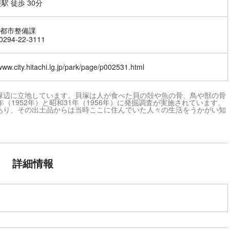
駅 徒歩 30分
都市整備課
294-22-3111
/www.city.hitachi.lg.jp/park/page/p002531.html
緑辺に立地しています。貝塚は人が食べた貝の殻や魚の骨、鳥や獣の骨
（1952年）と昭和31年（1956年）に発掘調査が実施されています。
あり、その出土品からは当時ここに住んでいた人々の生活をうかがい知
詳細情報