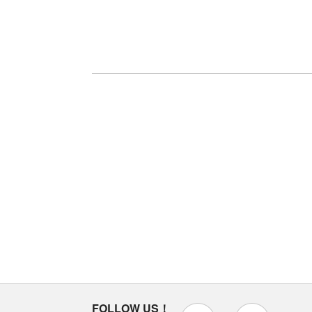
FOLLOW US！
instagram
x