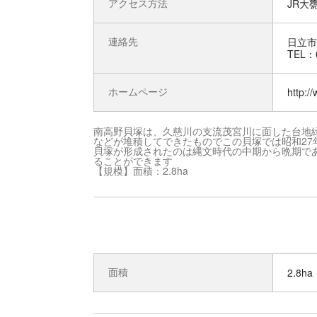
アクセス方法
JR大甕
連絡先
日立市
TEL：0
ホームページ
http:/
南高野貝塚は、久慈川の支流茂宮川に面した台地
などが堆積してできたものでこの貝塚では昭和27年
貝塚が形成されたのは縄文時代の中期から晩期で
ることができます
【規模】面積：2.8ha
面積
2.8ha