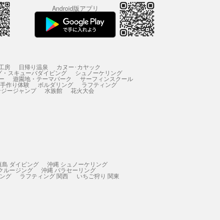
Android版アプリ
工房
日帰り温泉
カヌー･カヤック
グ・スキューバダイビング
シュノーケリング
ー
遊園地・テーマパーク
サーフィンスクール
 手作り体験
ボルダリング
ラフティング
ンジージャンプ
水族館
花火大会
垣島 ダイビング
沖縄 シュノーケリング
 クルージング
沖縄 パラセーリング
ィング
ラフティング 関西
いちご狩り 関東