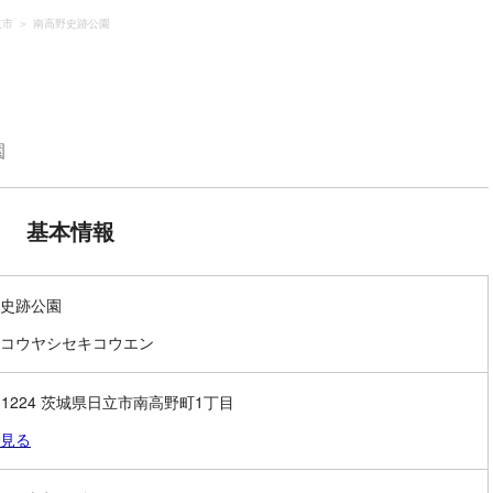
立市
南高野史跡公園
園
基本情報
史跡公園
コウヤシセキコウエン
9-1224 茨城県日立市南高野町1丁目
見る