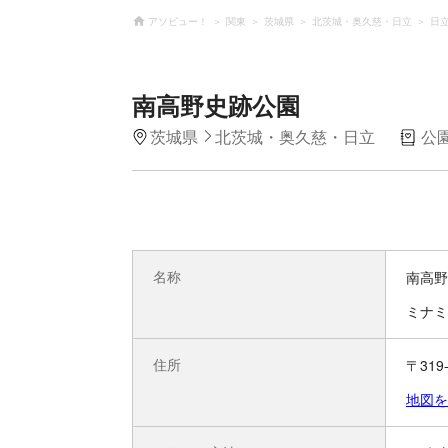
アソビュー！
関東
茨城県
北茨城・奥久慈・日立
日
南高野史跡公園
茨城県
北茨城・奥久慈・日立
公
名称
南高野
ミナミ
住所
〒31
地図を