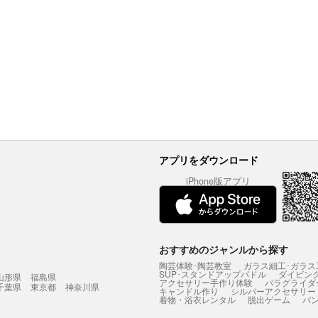
アプリをダウンロード
iPhone版アプリ
おすすめのジャンルから探す
陶芸体験･陶芸教室
ガラス細工･ガラス
SUP･スタンドアップパドル
ダイビン
山形県
福島県
アクセサリー手作り体験
パラグライダ
千葉県
東京都
神奈川県
キャンドル作り
シルバーアクセサリー
着物・浴衣レンタル
脱出ゲーム
バ