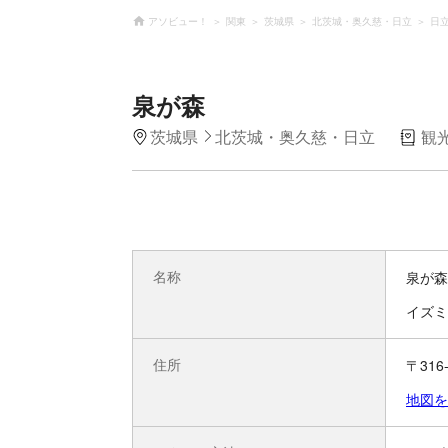
アソビュー！
関東
茨城県
北茨城・奥久慈・日立
日
泉が森
茨城県
北茨城・奥久慈・日立
観
名称
泉が森
イズミ
住所
〒31
地図を