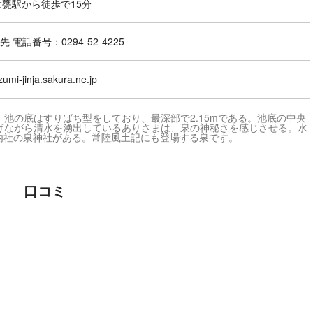
大甕駅から徒歩で15分
 電話番号：0294-52-4225
izumi-jinja.sakura.ne.jp
、池の底はすりばち型をしており、最深部で2.15mである。池底の中央
げながら清水を湧出しているありさまは、泉の神秘さを感じさせる。水
式内社の泉神社がある。常陸風土記にも登場する泉です。
口コミ