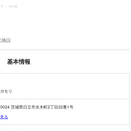
立市
泉が森
光施設
基本情報
ガモリ
6-0024 茨城県日立市水木町2丁目22番1号
見る