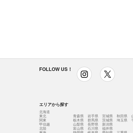
FOLLOW US！
instagram
x
エリアから探す
北海道
東北
青森県
岩手県
宮城県
秋田県
関東
栃木県
群馬県
茨城県
埼玉県
甲信越
山梨県
長野県
新潟県
北陸
富山県
石川県
福井県
東海
静岡県
岐阜県
愛知県
三重県