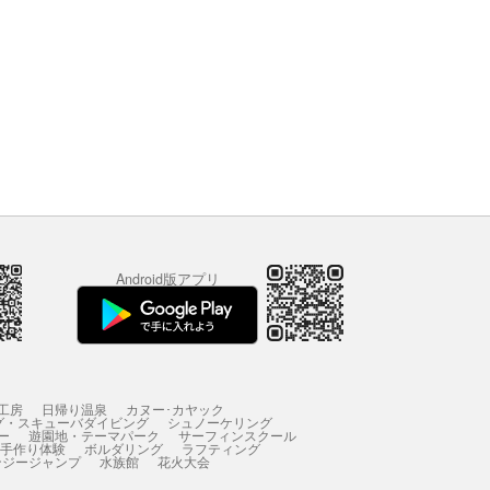
Android版アプリ
工房
日帰り温泉
カヌー･カヤック
グ・スキューバダイビング
シュノーケリング
ー
遊園地・テーマパーク
サーフィンスクール
 手作り体験
ボルダリング
ラフティング
ンジージャンプ
水族館
花火大会