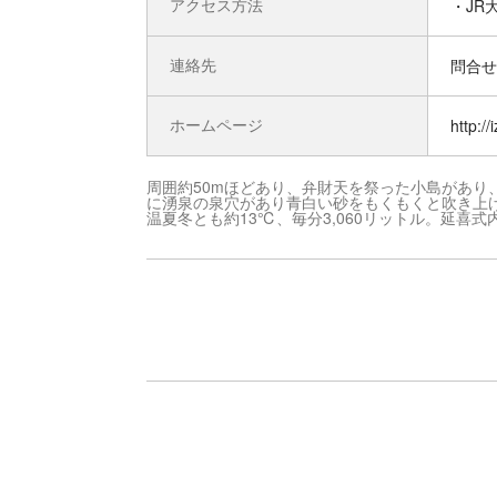
アクセス方法
・JR
連絡先
問合せ先
ホームページ
http://
周囲約50mほどあり、弁財天を祭った小島があり
に湧泉の泉穴があり青白い砂をもくもくと吹き上
温夏冬とも約13℃、毎分3,060リットル。延喜