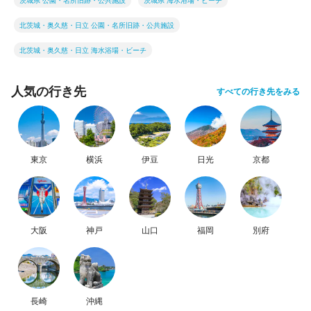
茨城県 公園・名所旧跡・公共施設
茨城県 海水浴場・ビーチ
北茨城・奥久慈・日立 公園・名所旧跡・公共施設
北茨城・奥久慈・日立 海水浴場・ビーチ
人気の行き先
すべての行き先をみる
東京
横浜
伊豆
日光
京都
大阪
神戸
山口
福岡
別府
長崎
沖縄