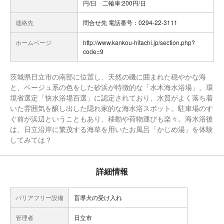
円/日 二輪車:200円/日
連絡先
問合せ先 電話番号：0294-22-3111
ホームページ
http://www.kankou-hitachi.jp/section.php?
code=9
茨城県日立市の南部に位置し、天然の磯に囲まれた穏やかな海
と、ベージュ系の色をした砂浜が特徴的な「水木海水浴場」。環
境省選定「快水浴場百選」に認定されており、水質がよく落ち着
いた雰囲気を醸し出した隠れ家的な海水浴スポット。駐車場のす
ぐ前が浜辺ということもあり、移動や荷物運びも楽々。海水浴後
は、日立沿岸に繁茂する海草を用いたお風呂「かじめ湯」を体験
してみては？
詳細情報
バリアフリー設備
盲導犬の受け入れ
管理者
日立市