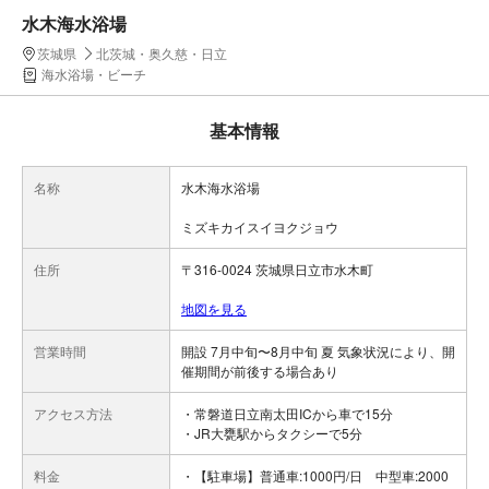
水木海水浴場
茨城県
北茨城・奥久慈・日立
海水浴場・ビーチ
基本情報
名称
水木海水浴場
ミズキカイスイヨクジョウ
住所
〒316-0024 茨城県日立市水木町
地図を見る
営業時間
開設 7月中旬〜8月中旬 夏 気象状況により、開
催期間が前後する場合あり
アクセス方法
・常磐道日立南太田ICから車で15分
・JR大甕駅からタクシーで5分
料金
・【駐車場】普通車:1000円/日 中型車:2000