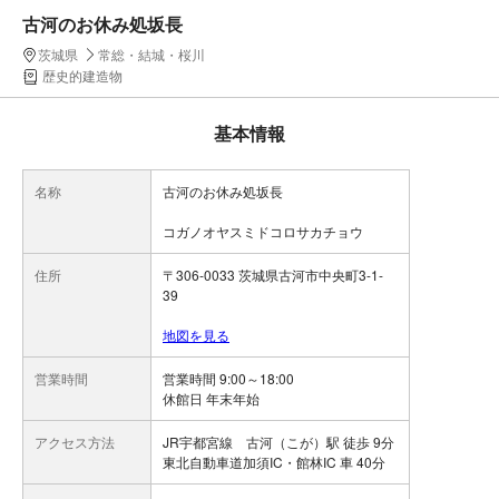
古河のお休み処坂長
茨城県
常総・結城・桜川
歴史的建造物
基本情報
名称
古河のお休み処坂長
コガノオヤスミドコロサカチョウ
住所
〒306-0033 茨城県古河市中央町3-1-
39
地図を見る
営業時間
営業時間 9:00～18:00
休館日 年末年始
アクセス方法
JR宇都宮線 古河（こが）駅 徒歩 9分
東北自動車道加須IC・館林IC 車 40分