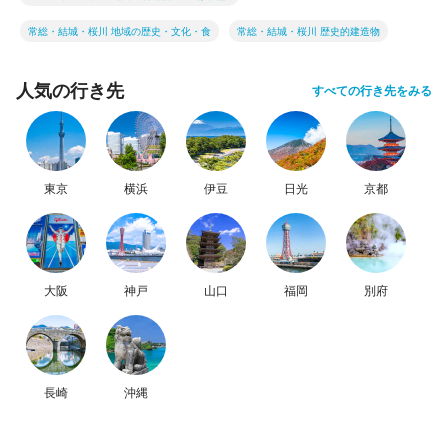
常総・結城・桜川 地域の歴史・文化・食
常総・結城・桜川 歴史的建造物
人気の行き先
すべての行き先をみる
東京
横浜
伊豆
日光
京都
大阪
神戸
山口
福岡
別府
長崎
沖縄