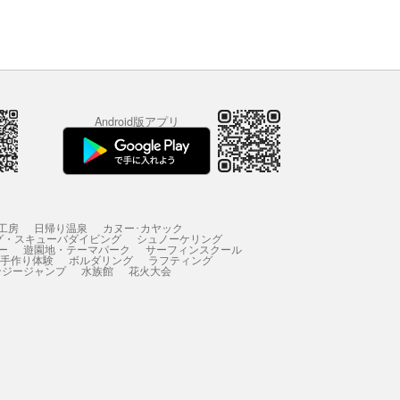
Android版アプリ
工房
日帰り温泉
カヌー･カヤック
グ・スキューバダイビング
シュノーケリング
ー
遊園地・テーマパーク
サーフィンスクール
 手作り体験
ボルダリング
ラフティング
ンジージャンプ
水族館
花火大会