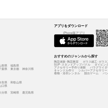
アプリをダウンロード
iPhone版アプリ
おすすめのジャンルから探す
陶芸体験･陶芸教室
ガラス細工･ガラス
SUP･スタンドアップパドル
ダイビン
山形県
福島県
アクセサリー手作り体験
パラグライダ
千葉県
東京都
神奈川県
キャンドル作り
シルバーアクセサリー
着物・浴衣レンタル
脱出ゲーム
バ
奈良県
和歌山県
山口県
大分県
宮崎県
鹿児島県