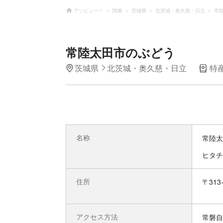
アソビュー！
関東
茨城県
北茨城・奥久慈・日立
常
常陸太田市のぶどう
茨城県
北茨城・奥久慈・日立
特
名称
常陸太
ヒタチ
住所
〒31
アクセス方法
常磐自