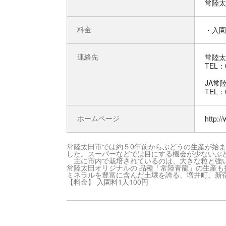
常陸太
料金
・入園
連絡先
常陸太
TEL：0
JA常
TEL：0
ホームページ
http:/
常陸太田市では約５0年前からぶどうの生産が始
した。スーパーなどでは目にする機会が少ないぶ
主に市内で栽培されているのは、大きな粒と強い
常陸太田オリジナルの 品種「常陸青龍」の生産
ミネラルを豊富に含んだ土壌を誇る、増井町、新
【料金】 入園料1人100円