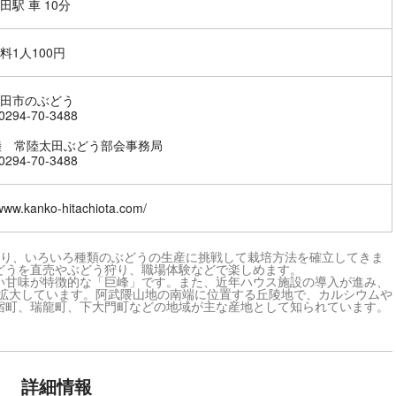
田駅 車 10分
料1人100円
田市のぶどう
294-70-3488
陸 常陸太田ぶどう部会事務局
294-70-3488
/www.kanko-hitachiota.com/
まり、いろいろ種類のぶどうの生産に挑戦して栽培方法を確立してきま
どうを直売やぶどう狩り、職場体験などで楽しめます。
甘味が特徴的な「巨峰」です。また、近年ハウス施設の導入が進み、
も拡大しています。阿武隈山地の南端に位置する丘陵地で、カルシウムや
宿町、瑞龍町、下大門町などの地域が主な産地として知られています。
詳細情報