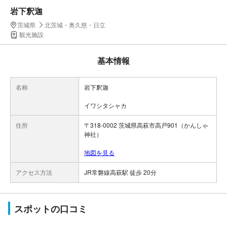
岩下釈迦
茨城県
北茨城・奥久慈・日立
観光施設
基本情報
名称
岩下釈迦
イワシタシャカ
住所
〒318-0002 茨城県高萩市高戸901（かんしゃ
神社）
地図を見る
アクセス方法
JR常磐線高萩駅 徒歩 20分
スポットの口コミ