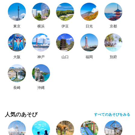
東京
横浜
伊豆
日光
京都
大阪
神戸
山口
福岡
別府
長崎
沖縄
人気のあそび
すべてのあそびをみる