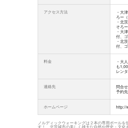
アクセス方法
・大津
ろー（
・北茨
そろー
・大津
付、ゴ
・北茨
付、ゴ
料金
・大人
も1,
レンタ
連絡先
問合せ先
予約先 
ホームページ
http:/
ノルディックウォーキングは２本の専用ポールを使
す！ 北茨城市の美しく雄大な自然や歴史・文化