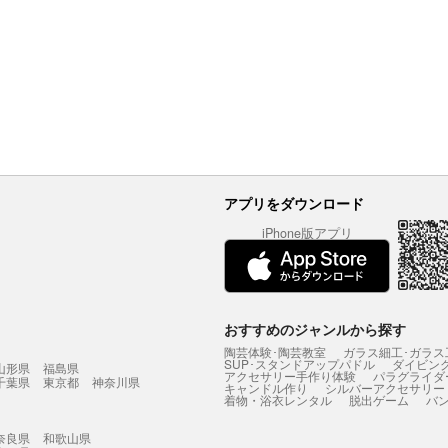
アプリをダウンロード
iPhone版アプリ
おすすめのジャンルから探す
陶芸体験･陶芸教室
ガラス細工･ガラス
SUP･スタンドアップパドル
ダイビン
山形県
福島県
アクセサリー手作り体験
パラグライダ
千葉県
東京都
神奈川県
キャンドル作り
シルバーアクセサリー
着物・浴衣レンタル
脱出ゲーム
バ
奈良県
和歌山県