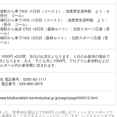
港駅から車で6分 ○1日目（コース１）：漁業歴史資料館 よう・そ
受付、ゴール）
城ICから車で15分 ○1日目（コース２）：漁業歴史資料館 よう・
（受付、ゴール）
港駅から徒歩で5分 ○2日目（森林ルート）：北部スポーツ広場（受
ール）
城ICから車で14分 ○2日目（森林ルート）：北部スポーツ広場（受
ール）
 1000円 ※2日間、当日のお支払となります。１日のみ参加の場合で
000となります。大人・子ども共に1000円。プログラム参加料および
ルポール代が参加費に含まれます。
 電話番号：0293-43-1111
電話番号：029-860-2872
/www.kitaibarakishi-kankokyokai.gr.jp/page/page000512.html
った、世界40か国以上で1000万人が親しむフィットネススポーツで
も体感することができるイベントとなっています。レクチャーつきです