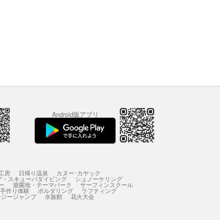
Android版アプリ
工房
日帰り温泉
カヌー･カヤック
グ・スキューバダイビング
シュノーケリング
ー
遊園地・テーマパーク
サーフィンスクール
 手作り体験
ボルダリング
ラフティング
ンジージャンプ
水族館
花火大会