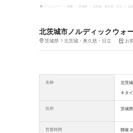
アソビュー！
関東
茨城県
北茨城・奥久慈・日立
北
北茨城市ノルディックウォー
茨城県
北茨城・奥久慈・日立
お
名称
北茨城
キタイ
住所
茨城県
営業時間
開催 2