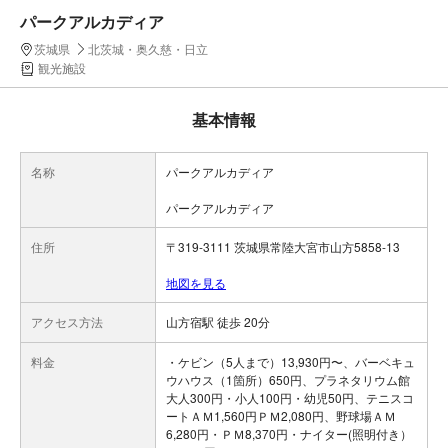
パークアルカディア
茨城県
北茨城・奥久慈・日立
観光施設
基本情報
名称
パークアルカディア
パークアルカディア
住所
〒319-3111 茨城県常陸大宮市山方5858-13
地図を見る
アクセス方法
山方宿駅 徒歩 20分
料金
・ケビン（5人まで）13,930円〜、バーベキュ
ウハウス（1箇所）650円、プラネタリウム館
大人300円・小人100円・幼児50円、テニスコ
ートＡＭ1,560円ＰＭ2,080円、野球場ＡＭ
6,280円・ＰＭ8,370円・ナイター(照明付き）