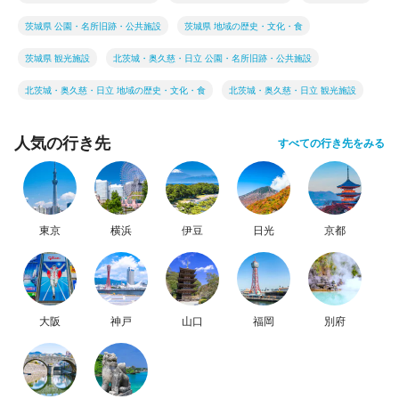
茨城県 公園・名所旧跡・公共施設
茨城県 地域の歴史・文化・食
茨城県 観光施設
北茨城・奥久慈・日立 公園・名所旧跡・公共施設
北茨城・奥久慈・日立 地域の歴史・文化・食
北茨城・奥久慈・日立 観光施設
人気の行き先
すべての行き先をみる
東京
横浜
伊豆
日光
京都
大阪
神戸
山口
福岡
別府