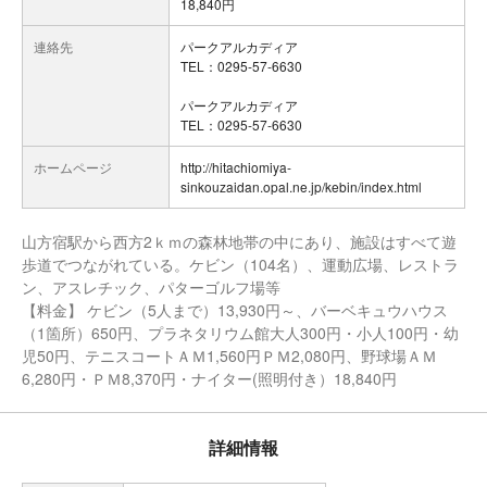
18,840円
連絡先
パークアルカディア
TEL：0295-57-6630
パークアルカディア
TEL：0295-57-6630
ホームページ
http://hitachiomiya-
sinkouzaidan.opal.ne.jp/kebin/index.html
山方宿駅から西方2ｋｍの森林地帯の中にあり、施設はすべて遊
歩道でつながれている。ケビン（104名）、運動広場、レストラ
ン、アスレチック、パターゴルフ場等
【料金】 ケビン（5人まで）13,930円～、バーベキュウハウス
（1箇所）650円、プラネタリウム館大人300円・小人100円・幼
児50円、テニスコートＡＭ1,560円ＰＭ2,080円、野球場ＡＭ
6,280円・ＰＭ8,370円・ナイター(照明付き）18,840円
詳細情報