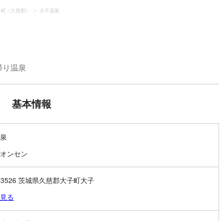
子町（久慈郡）
大子温泉
帰り温泉
基本情報
泉
オンセン
9-3526 茨城県久慈郡大子町大子
見る