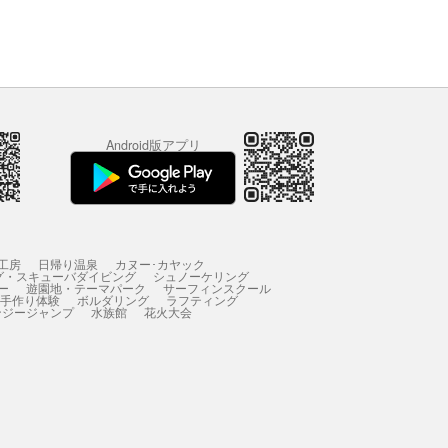
Android版アプリ
工房
日帰り温泉
カヌー･カヤック
グ・スキューバダイビング
シュノーケリング
ー
遊園地・テーマパーク
サーフィンスクール
 手作り体験
ボルダリング
ラフティング
ンジージャンプ
水族館
花火大会