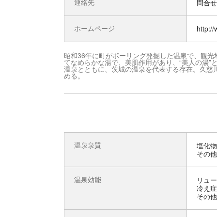
連絡先
問合せ先
ホームページ
http:/
昭和36年に町がボーリング発掘した温泉で、観
てなめらかな湯で、美肌作用があり、“美人の湯”
温泉とともに、茨城の温泉を代表する存在。久慈
める。
温泉泉質
塩化物
その他
温泉効能
リュー
冷え症
その他