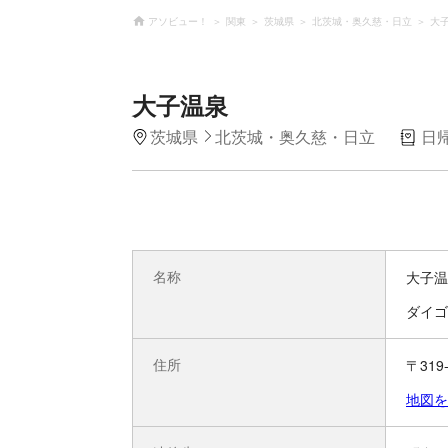
アソビュー！
関東
茨城県
北茨城・奥久慈・日立
大
大子温泉
茨城県
北茨城・奥久慈・日立
日
名称
大子温
ダイゴ
住所
〒31
地図を