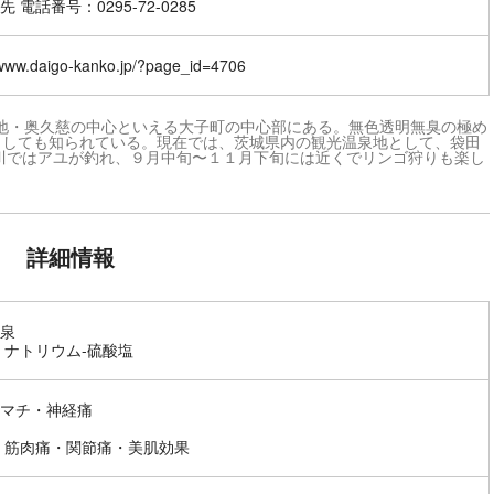
 電話番号：0295-72-0285
/www.daigo-kanko.jp/?page_id=4706
光地・奥久慈の中心といえる大子町の中心部にある。無色透明無臭の極め
としても知られている。現在では、茨城県内の観光温泉地として、袋田
川ではアユが釣れ、９月中旬〜１１月下旬には近くでリンゴ狩りも楽し
詳細情報
泉
 ナトリウム-硫酸塩
マチ・神経痛
 筋肉痛・関節痛・美肌効果