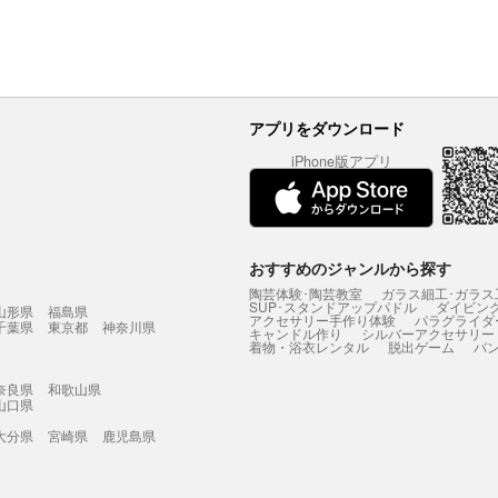
アプリをダウンロード
iPhone版アプリ
おすすめのジャンルから探す
陶芸体験･陶芸教室
ガラス細工･ガラス
SUP･スタンドアップパドル
ダイビン
山形県
福島県
アクセサリー手作り体験
パラグライダ
千葉県
東京都
神奈川県
キャンドル作り
シルバーアクセサリー
着物・浴衣レンタル
脱出ゲーム
バ
奈良県
和歌山県
山口県
大分県
宮崎県
鹿児島県